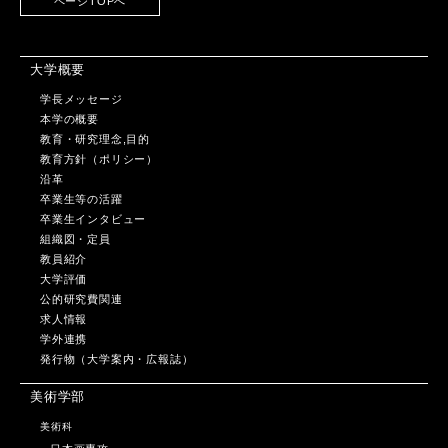
ページTOPへ
大学概要
学長メッセージ
本学の概要
教育・研究理念,目的
教育方針（ポリシー）
沿革
卒業生等の活躍
卒業生インタビュー
組織図・定員
教員紹介
大学評価
公的研究費関連
求人情報
学外連携
発行物（大学案内・広報誌）
美術学部
美術科