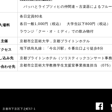
バッハとライプツィヒの仲間達～古楽器によるフルー
各日定員80名
各日一般1,000円（税込） 大学生以下800円（税込）
入場料
ラウンジ「クー・オ・ミディ」での飲み物付
主催
京都市立芸術大学，京都ブライトンホテル
地下鉄烏丸線：「今出川駅」６番出口より徒歩8分
アクセス
し込み先
京都ブライトンホテル（ソリスティックコンサート事務局）（
京都市立芸術大学教務学生支援室事業推進担当 （075）33
い合わせ先
01 京都市下京区下之町57-1