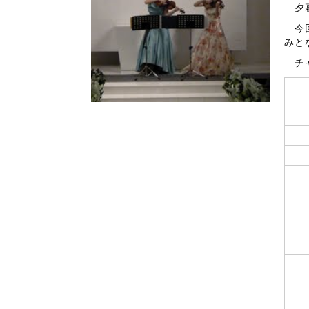
夕暮
今回
みと
チャ