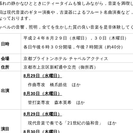
れの静かなひとときにティータイムも愉しみながら，音楽を満喫
は現代音楽のギター演奏や，古楽器によるフルート名曲演奏など，
なっております。
ペルの音響，照明，全てを生かした質の良い音楽を是非体験して
平成２４年８月２９日（水曜日），３０日（木曜日）
日時
各日午後６時３０分開場，午後７時開演（約40分）
会場
京都ブライトンホテル チャペルアクティス
住所
京都市上京区新町通中立売（御所西）
8月29日（水曜日）
作曲専攻 橋爪皓佐 ほか
出演
8月30日（木曜日）
管打楽専攻 森本英希 ほか
8月29日（水曜日）
現代音楽で奏でる「21世紀の協和音」 ほか
演目
8月30日（木曜日）