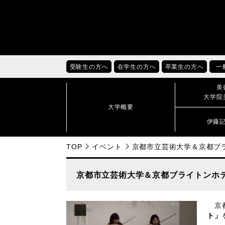
受験生の方へ
在学生の方へ
卒業生の方へ
一
美
大学院
大学概要
伊藤
TOP
イベント
京都市立芸術大学＆京都ブ
京都市立芸術大学＆京都ブライトンホ
京都
ト」