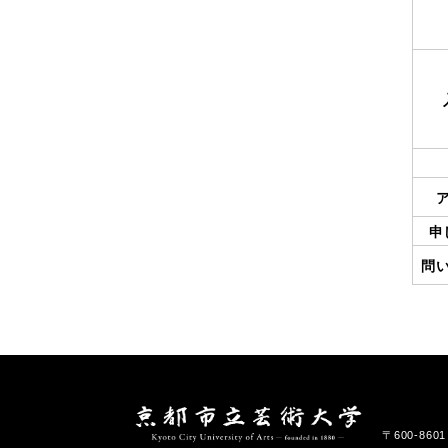
申
問
〒600-86