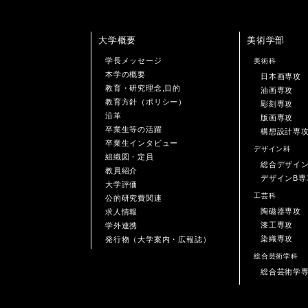
大学概要
美術学部
学長メッセージ
美術科
本学の概要
日本画専攻
教育・研究理念,目的
油画専攻
教育方針（ポリシー）
彫刻専攻
沿革
版画専攻
卒業生等の活躍
構想設計専
卒業生インタビュー
デザイン科
組織図・定員
総合デザイ
教員紹介
デザインB専
大学評価
工芸科
公的研究費関連
陶磁器専攻
求人情報
漆工専攻
学外連携
染織専攻
発行物（大学案内・広報誌）
総合芸術学科
総合芸術学