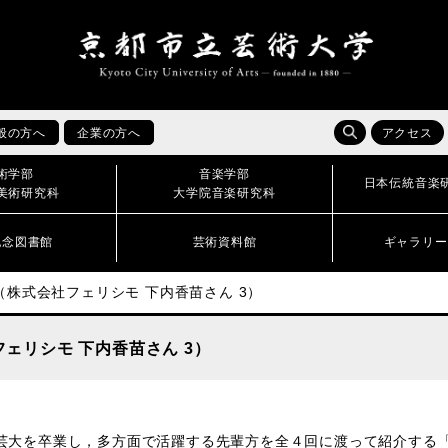
般の方へ
企業の方へ
アクセス
術学部
音楽学部
日本伝統音楽
美術研究科
大学院音楽研究科
記念図書館
芸術資料館
ギャラリー
株式会社フェリシモ 下内香苗さん 3）
ェリシモ 下内香苗さん 3）
芸大を卒業し，多方面で活躍する先輩方を全４回に渡って紹介する