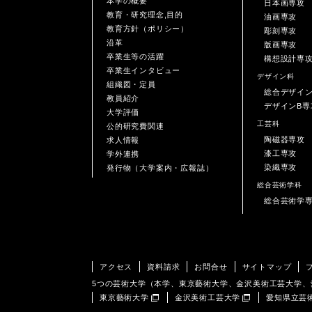
本学の概要
日本画専攻
教育・研究理念,目的
油画専攻
教育方針（ポリシー）
彫刻専攻
沿革
版画専攻
卒業生等の活躍
構想設計専
卒業生インタビュー
デザイン科
組織図・定員
総合デザイ
教員紹介
デザインB専
大学評価
工芸科
公的研究費関連
陶磁器専攻
求人情報
漆工専攻
学外連携
染織専攻
発行物（大学案内・広報誌）
総合芸術学科
総合芸術学
アクセス
資料請求
お問合せ
サイトマップ
5つの芸術大学（本学、東京藝術大学、金沢美術工芸大学
東京藝術大学
金沢美術工芸大学
愛知県立芸