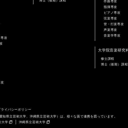
博士（後期）課程
作曲専攻
指揮専攻
ピアノ専攻
弦楽専攻
攻
管・打楽専攻
声楽専攻
音楽学専攻
ン専攻
攻
大学院音楽研究
修士課程
博士（後期）課程
専攻
プライバシーポリシー
、愛知県立芸術大学、沖縄県立芸術大学）は、様々な面で連携を図っています。
術大学
沖縄県立芸術大学