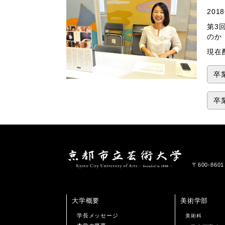
20
第3
のか
現在
卒
卒
〒600-86
大学概要
美術学部
学長メッセージ
美術科