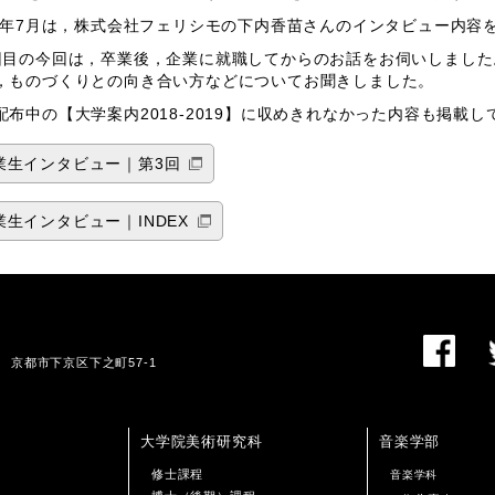
18年7月は，株式会社フェリシモの下内香苗さんのインタビュー内容
回目の今回は，卒業後，企業に就職してからのお話をお伺いしまし
，ものづくりとの向き合い方などについてお聞きしました。
配布中の【大学案内2018-2019】に収めきれなかった内容も掲載
業生インタビュー｜第3回
業生インタビュー｜INDEX
01 京都市下京区下之町57-1
大学院美術研究科
音楽学部
修士課程
音楽学科