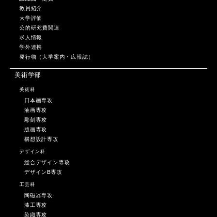
教員紹介
大学評価
公的研究費関連
求人情報
学外連携
発行物（大学案内・広報誌）
美術学部
美術科
日本画専攻
油画専攻
彫刻専攻
版画専攻
構想設計専攻
デザイン科
総合デザイン専攻
デザインB専攻
工芸科
陶磁器専攻
漆工専攻
染織専攻