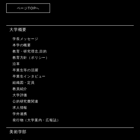
ページTOPへ
大学概要
学長メッセージ
本学の概要
教育・研究理念,目的
教育方針（ポリシー）
沿革
卒業生等の活躍
卒業生インタビュー
組織図・定員
教員紹介
大学評価
公的研究費関連
求人情報
学外連携
発行物（大学案内・広報誌）
美術学部