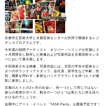
京都市立芸術大学と京都芸術センターが共同で開催するレジ
デンスプログラムです。
今年度の招聘アーティスト オリバー・
ヘリングが京都に２
ヶ月間滞在し制作した映像および写真作品を京都芸術センタ
ーにおいて展
示致します。
今回発表される映像，写真作品には，京芸の
学生や芸術セン
ターのボランティアスタッフ，会社員，
留学生など年齢，性
別，職業を問わず，
多様なバックグラウンドを持つ人々が撮
影に参加しました。
京都の人々との2ヶ月の出会い，
何一つとして同じではない
彼らの表情やポーズ，動きの一つひとつは私たちに何を語り
かけるのでしょうか。
会期中にアート・イベント「TASK Party」も開催予定です！