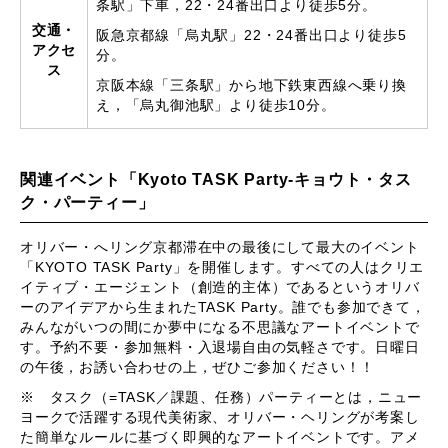
条駅」下車，22・24番出口より徒歩5分。
交通・
阪急京都線「烏丸駅」22・24番出口より徒歩5
アクセ
分。
ス
京阪本線「三条駅」から地下鉄東西線へ乗り換
え，「烏丸御池駅」より徒歩10分。
関連イベント「Kyoto TASK Party-キョウト・タス
ク・パーティー」
オリバー・へリング京都滞在中の最後にして最大のイベント
「KYOTO TASK Party」を開催します。すべての人はクリエ
イティブ・エージェント（創造的主体）であるというオリバ
ーのアイデアから生まれたTASK Party。誰でも参加できて，
みんながいつの間にか夢中になる不思議なアートイベントで
す。予約不要・参加無料・入退場自由の気軽さです。日曜日
の午後，お誘い合わせの上，ぜひご参加ください！！
※ タスク（=TASK／課題、任務）パーティーとは，ニュー
ヨークで活躍する現代美術家、オリバー・ヘリングが考案し
た簡単なルールに基づく即興的なアートイベントです。アメ