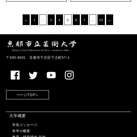
←
1
…
3
4
5
6
7
…
35
→
〒600-8601 京都市下京区下之町57-1
ページTOPへ
大学概要
学長メッセージ
本学の概要