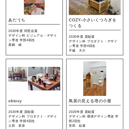
あだうち
COZY-小さいくつろぎを
つくる
2020年度 同窓会賞
デザイン科 ビジュアル・デザイ
2020年度 奨励賞
ン専攻 学部4回生
デザイン科 プロダクト・デザイ
真鍋 綾
ン専攻 学部4回生
不破 大介
obtoxy
鳥居の見える塔の小屋
2020年度 奨励賞
2020年度 奨励賞
デザイン科 プロダクト・デザイ
デザイン科 環境デザイン専攻 学
ン専攻 学部4回生
部2回生
土田 若奈
安田 結葵