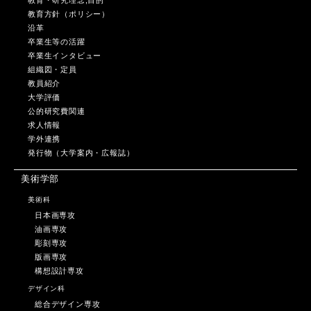
教育・研究理念,目的
教育方針（ポリシー）
沿革
卒業生等の活躍
卒業生インタビュー
組織図・定員
教員紹介
大学評価
公的研究費関連
求人情報
学外連携
発行物（大学案内・広報誌）
美術学部
美術科
日本画専攻
油画専攻
彫刻専攻
版画専攻
構想設計専攻
デザイン科
総合デザイン専攻