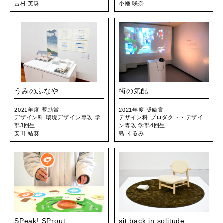
吉村 英珠
小幡 咲奈
うみのふなや
街の気配
2021年度 奨励賞
2021年度 奨励賞
デザイン科 環境デザイン専攻 学
デザイン科 プロダクト・デザイ
部3回生
ン専攻 学部4回生
安田 結葵
島 くるみ
SPeak! SProut
sit back in solitude