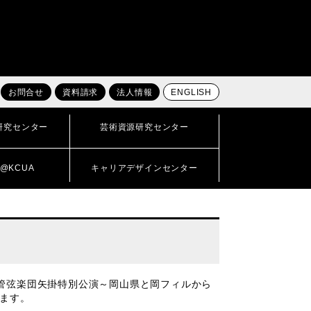
お問合せ
資料請求
法人情報
ENGLISH
研究センター
芸術資源研究センター
@KCUA
キャリアデザインセンター
管弦楽団矢掛特別公演～岡山県と岡フィルから
します。