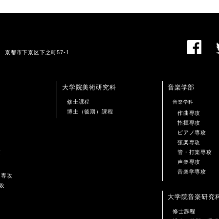
01 京都市下京区下之町57-1
大学院美術研究科
音楽学部
修士課程
音楽学科
博士（後期）課程
作曲専攻
指揮専攻
ピアノ専攻
弦楽専攻
攻
管・打楽専攻
声楽専攻
音楽学専攻
ン専攻
攻
大学院音楽研究
修士課程