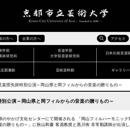
般の方へ
企業の方へ
アクセス
術学部
音楽学部
日本伝統音楽
美術研究科
大学院音楽研究科
記念図書館
芸術資料館
ギャラリー
弦楽団矢掛特別公演～岡山県と岡フィルからの音楽の贈りもの～
特別公演～岡山県と岡フィルからの音楽の贈りもの～
県のやかげ文化センターにて開催される 「岡山フィルハーモニック
楽の贈りもの～」に秋山和慶 客員教授と黒川侑 非常勤講師が出演