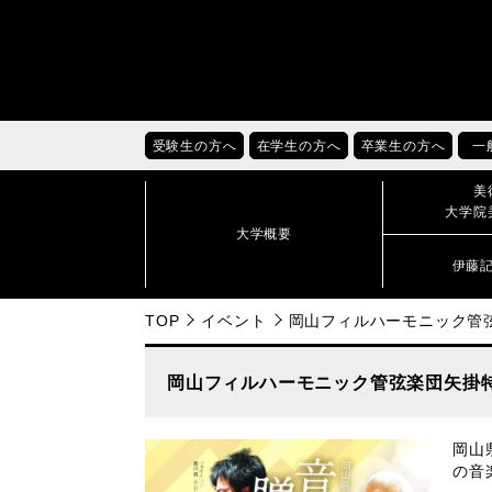
受験生の方へ
在学生の方へ
卒業生の方へ
一
美
大学院
大学概要
伊藤
TOP
イベント
岡山フィルハーモニック管
岡山フィルハーモニック管弦楽団矢掛
岡山
の音