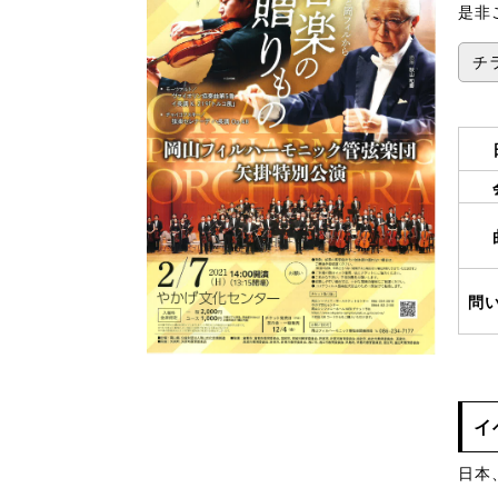
是非
チラ
問
イ
日本