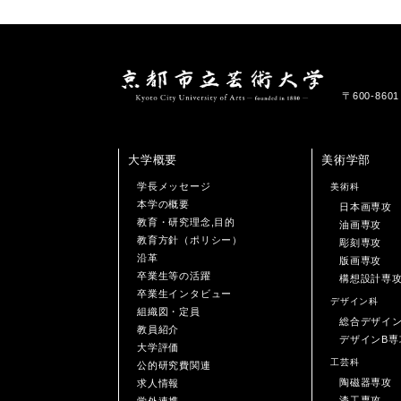
〒600-86
大学概要
美術学部
学長メッセージ
美術科
本学の概要
日本画専攻
教育・研究理念,目的
油画専攻
教育方針（ポリシー）
彫刻専攻
沿革
版画専攻
卒業生等の活躍
構想設計専
卒業生インタビュー
デザイン科
組織図・定員
総合デザイ
教員紹介
デザインB専
大学評価
工芸科
公的研究費関連
陶磁器専攻
求人情報
漆工専攻
学外連携