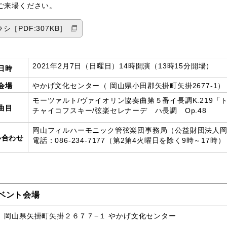
ご来場ください。
シ［PDF:307KB］
2021年2月7日（日曜日）14時開演（13時15分開場）
日時
会場
やかげ文化センター（
岡山県小田郡矢掛町矢掛2677-1
）
モーツァルト/ヴァイオリン協奏曲第５番イ長調K.219「
曲目
チャイコフスキー/弦楽セレナーデ ハ長調 Op.48
岡山フィルハーモニック管弦楽団事務局（公益財団法人
い合わせ
電話：086-234-7177（第2第4火曜日を除く9時～17時）
ベント会場
、岡山県矢掛町矢掛２６７７−１ やかげ文化センター