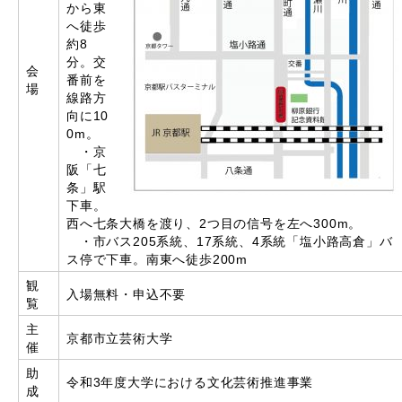
から東
へ徒歩
約8
分。交
会
番前を
場
線路方
向に10
0m。
・京
阪「七
条」駅
下車。
西へ七条大橋を渡り、2つ目の信号を左へ300m。
・市バス205系統、17系統、4系統「塩小路高倉」バ
ス停で下車。南東へ徒歩200m
観
入場無料・申込不要
覧
主
京都市立芸術大学
催
助
令和3年度大学における文化芸術推進事業
成