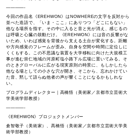
————-
今回の作品名《EREHWON》はNOWHEREの文字を反対から
並べた造語で、「いま・ここ」にありつつ「どこにもない」
他なる場所を指す。その中に入ると音と光が消え、感じるの
は呼吸と心臓の鼓動だけ。《EREHWON》には音の反響がな
いため、いわば感覚を背後から支える土台が変化する。距離
や方向感覚のフレームが歪み、自身を空間や時間に定位しに
くくもする。この不思議な装置を大学移転に向けた大規模工
事が進む崇仁地域の河原町塩小路下ル広場に置いてみる。そ
のときグローバルに広がる現実原則の時景に、もしかしたら
他なる場としての小さな穴が開き、そこから、忘れかけてい
た音、黙して語らぬ他者の声が響くことになるかもしれな
い。
プログラムディレクター｜高橋悟（美術家／京都市立芸術大
学美術学部教授）
————-
《EREHWON》プロジェクトメンバー
倉智敬子（美術家）、髙橋悟（美術家／京都市立芸術大学美
術学部教授）