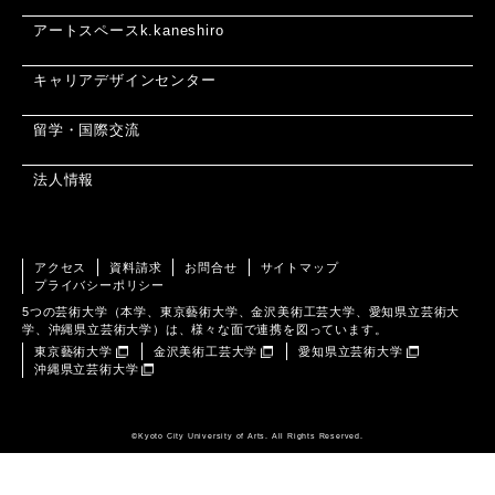
アートスペースk.kaneshiro
キャリアデザインセンター
留学・国際交流
法人情報
アクセス
資料請求
お問合せ
サイトマップ
プライバシーポリシー
5つの芸術大学（本学、東京藝術大学、金沢美術工芸大学、愛知県立芸術大
学、沖縄県立芸術大学）は、様々な面で連携を図っています。
東京藝術大学
金沢美術工芸大学
愛知県立芸術大学
沖縄県立芸術大学
©️Kyoto City University of Arts. All Rights Reserved.