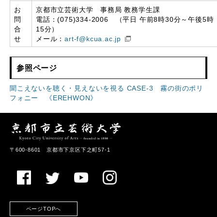
お
京都市立芸術大学 事務局 教務学生課
問
電話：(075)334-2006 （平日 午前8時30分～午後5時
合
15分）
せ
メール：
art-f@kcua.ac.jp
参照ページ
聞こえないを聴く・見えないを視る CASE-3 霧の街のポリ
フォニー 《EREHWON》
〒600-8601 京都市下京区下之町57-1
ページTOPへ