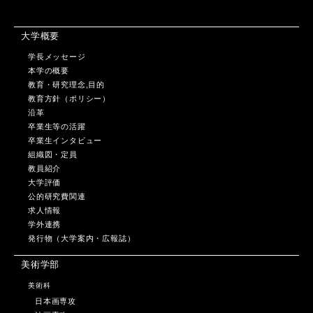
大学概要
学長メッセージ
本学の概要
教育・研究理念,目的
教育方針（ポリシー）
沿革
卒業生等の活躍
卒業生インタビュー
組織図・定員
教員紹介
大学評価
公的研究費関連
求人情報
学外連携
発行物（大学案内・広報誌）
美術学部
美術科
日本画専攻