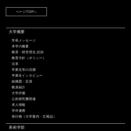
ページTOPへ
大学概要
学長メッセージ
本学の概要
教育・研究理念,目的
教育方針（ポリシー）
沿革
卒業生等の活躍
卒業生インタビュー
組織図・定員
教員紹介
大学評価
公的研究費関連
求人情報
学外連携
発行物（大学案内・広報誌）
美術学部