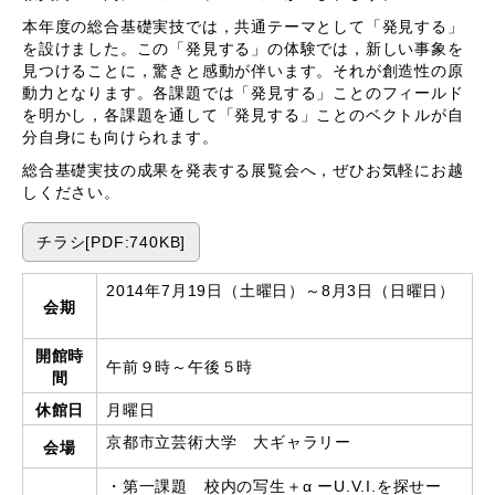
本年度の総合基礎実技では，共通テーマとして「発見する」
を設けました。この「発見する」の体験では，新しい事象を
見つけることに，驚きと感動が伴います。それが創造性の原
動力となります。各課題では「発見する」ことのフィールド
を明かし，各課題を通して「発見する」ことのベクトルが自
分自身にも向けられます。
総合基礎実技の成果を発表する展覧会へ，ぜひお気軽にお越
しください。
チラシ[PDF:740KB]
2014年7月19日（土曜日）～8月3日（日曜日）
会期
開館時
午前９時～午後５時
間
休館日
月曜日
京都市立芸術大学 大ギャラリー
会場
・第一課題 校内の写生＋α ーU.V.I.を探せー