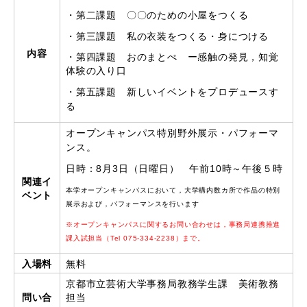
・第二課題 〇〇のための小屋をつくる
・第三課題 私の衣装をつくる・身につける
内容
・第四課題 おのまとぺ ー感触の発見，知覚
体験の入り口
・第五課題 新しいイベントをプロデュースす
る
オープンキャンパス特別野外展示・パフォーマ
ンス
。
日時：8月3日（日曜日） 午前10時～午後５時
関連イ
本学オープンキャンパスにおいて，大学構内数カ所で作品の特別
ベント
展示および，パフォーマンスを行います
※オープンキャンパスに関するお問い合わせは，事務局連携推進
課入試担当（Tel 075-334-2238）まで。
入場料
無料
京都市立芸術大学事務局教務学生課 美術教務
問い合
担当