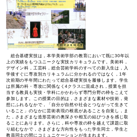
総合基礎実技は，本学美術学部の教育において既に30年以
上の実績をもつユニークな実技カリキュラムです。美術科，
デザイン科，工芸科，総合芸術学科のすべての新入生は，入
学後すぐに専攻別カリキュラムに分かれるのではなく，1年
次前期の半年間にわたって総合基礎実技を履修します。学生
は所属の科・専攻に関係なく4クラスに混成され，授業を担
当する教員も実技・学科にかかわらず専門分野の枠をこえて
参加します。この授業の目的は，さまざまな素材や技術，発
想にふれるなかで，「自分が自然や社会とつながって生きて
いること」のなかに芸術表現の根底があることを自覚し，ま
た，さまざまな造形芸術の奥深さや相互の結びつきを感じ取
ることにあります。さらに，科や専攻の枠を越えて課題に取
り組むなかで，さまざまな方向性をもった学生同士，学生と
教員同士の間にコミュニケーションが生まれます。