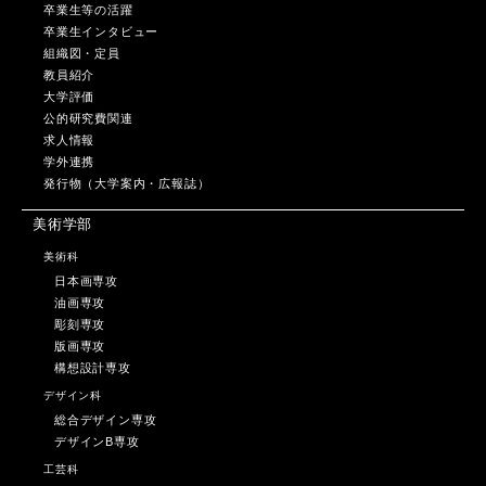
卒業生等の活躍
卒業生インタビュー
組織図・定員
教員紹介
大学評価
公的研究費関連
求人情報
学外連携
発行物（大学案内・広報誌）
美術学部
美術科
日本画専攻
油画専攻
彫刻専攻
版画専攻
構想設計専攻
デザイン科
総合デザイン専攻
デザインB専攻
工芸科