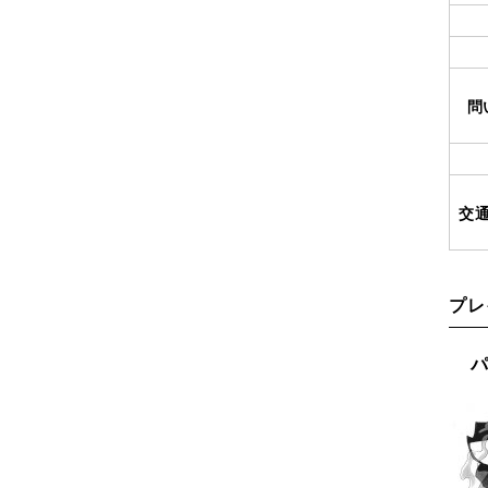
問
交
プレ