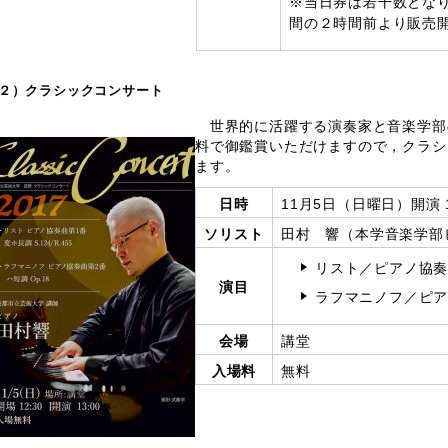
※当日券は若干数とな
間の２時間前より販売
２）クラシックコンサート
世界的に活躍する演奏家と音楽学部
料で御鑑賞いただけますので，クラシ
ます。
日時
11月5日（日曜日）開演 
ソリスト
田村 響（本学音楽学部
リスト／ピアノ協奏曲第
演目
ラフマニノフ／ピアノ
会場
講堂
入場料
無料