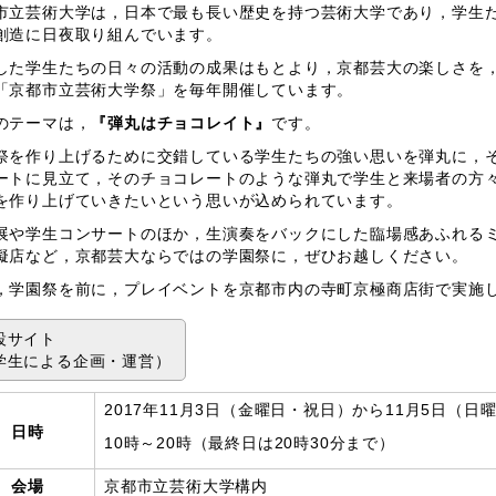
市立芸術大学は，日本で最も長い歴史を持つ芸術大学であり，学生
創造に日夜取り組んでいます。
した学生たちの日々の活動の成果はもとより，京都芸大の楽しさを
「京都市立芸術大学祭」を毎年開催しています。
のテーマは，
『弾丸はチョコレイト』
です。
祭を作り上げるために交錯している学生たちの強い思いを弾丸に，
ートに見立て，そのチョコレートのような弾丸で学生と来場者の方
を作り上げていきたいという思いが込められています。
展や学生コンサートのほか，生演奏をバックにした臨場感あふれる
擬店など，京都芸大ならではの学園祭に，ぜひお越しください。
，学園祭を前に，プレイベントを京都市内の寺町京極商店街で実施
設サイト
学生による企画・運営）
2017年11月3日（金曜日・祝日）から11月5日（日
日時
10時～20時（最終日は20時30分まで）
会場
京都市立芸術大学構内