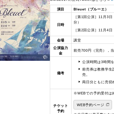
演目
Bleuet（ブルーエ）
［第1回公演］11月3日
分）
日時
［第2回公演］11月4日
会場
講堂
公演協力
前売700円（完売），当
金
公演時間は3時間
前売券は教務学生
備考
売。
両日分ともに売切
※WEBでの予約受付は
WEB予約ページ
チケット
予約