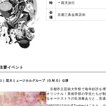
時
＊雨天決行
会
京都三条会商店街
場
主要イベント
１）芸大ミュージカルグループ（G.M.G）公演
京都市立芸術大学祭で毎年好評を博
オリジナル！美術学部の学生たちが制
るオーケストラの生演奏ありと，見逃
GMG2017の公式Twitterはこちら→
＠