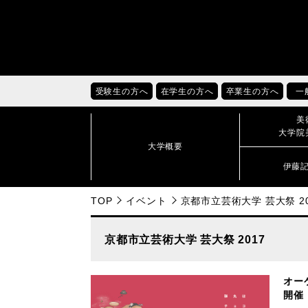
受験生の方へ
在学生の方へ
卒業生の方へ
一
美
大学院
大学概要
伊藤
TOP
イベント
京都市立芸術大学 芸大祭 20
京都市立芸術大学 芸大祭 2017
オー
開催