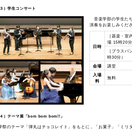
３）学生コンサート
音楽学部の学生たち
演奏をお楽しみくだ
［器楽・室内
場 15時20
日時
［ブラスバン
時30分）
会場
講堂
入場
無料
料
４）テーマ展「bom bom bom!!」
祭のテーマ「弾丸はチョコレイト」をもとに，「お菓子」「ミリタ