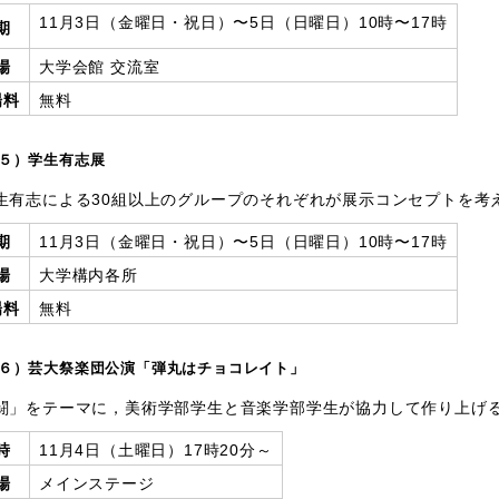
11月3日（金曜日・祝日）〜5日（日曜日）10時〜17時
期
場
大学会館 交流室
場料
無料
５）学生有志展
有志による30組以上のグループのそれぞれが展示コンセプトを考
期
11月3日（金曜日・祝日）〜5日（日曜日）10時〜17時
場
大学構内各所
場料
無料
６）芸大祭楽団公演「弾丸はチョコレイト」
闘」をテーマに，美術学部学生と音楽学部学生が協力して作り上げ
時
11月4日（土曜日）17時20分～
場
メインステージ