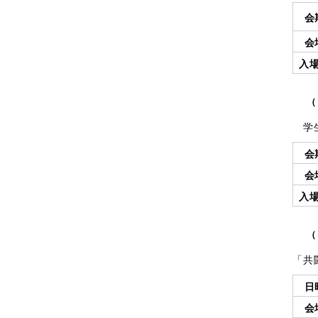
会
会
入
（
学生
会
会
入
（
「共
日
会