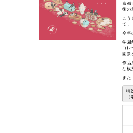
京都
術の
こう
て，
今年
学園
コレ
園祭
作品
な模
また
特
（