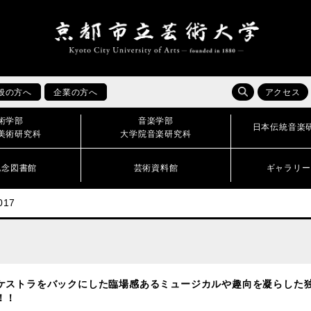
般の方へ
企業の方へ
アクセス
術学部
音楽学部
日本伝統音楽
美術研究科
大学院音楽研究科
記念図書館
芸術資料館
ギャラリー
17
ケストラをバックにした臨場感あるミュージカルや趣向を凝らした
！！