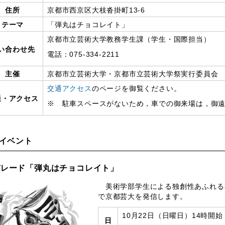
住所
京都市西京区大枝沓掛町13-6
テーマ
「弾丸はチョコレイト」
京都市立芸術大学教務学生課（学生・国際担当）
い合わせ先
電話：075-334-2211
主催
京都市立芸術大学・京都市立芸術大学祭実行委員会
交通アクセス
のページを御覧ください。
通・アクセス
※ 駐車スペースがないため，車での御来場は，御
イベント
パレード「弾丸はチョコレイト」
美術学部学生による独創性あふれる
で京都芸大を発信します。
10月22日（日曜日）14時開
日