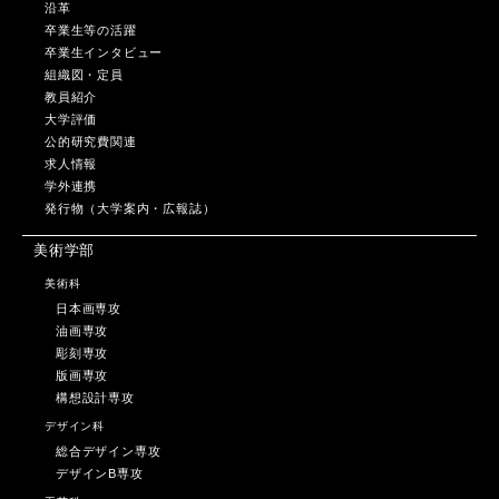
沿革
卒業生等の活躍
卒業生インタビュー
組織図・定員
教員紹介
大学評価
公的研究費関連
求人情報
学外連携
発行物（大学案内・広報誌）
美術学部
美術科
日本画専攻
油画専攻
彫刻専攻
版画専攻
構想設計専攻
デザイン科
総合デザイン専攻
デザインB専攻