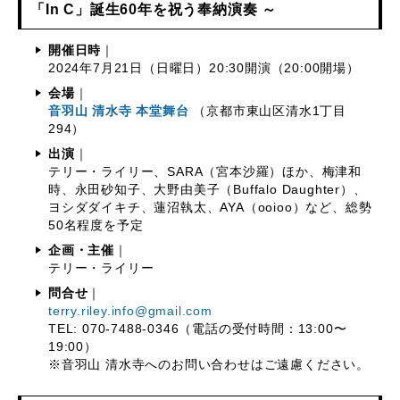
「In C」誕生60年を祝う奉納演奏 ～
開催日時
｜
2024年7月21日（日曜日）20:30開演（20:00開場）
会場
｜
音羽山 清水寺 本堂舞台
（京都市東山区清水1丁目
294）
出演
｜
テリー・ライリー、SARA（宮本沙羅）ほか、梅津和
時、永田砂知子、大野由美子（Buffalo Daughter）、
ヨシダダイキチ、蓮沼執太、AYA（ooioo）など、総勢
50名程度を予定
企画・主催
｜
テリー・ライリー
問合せ
｜
terry.riley.info@gmail.com
TEL: 070-7488-0346（電話の受付時間：13:00〜
19:00）
※音羽山 清水寺へのお問い合わせはご遠慮ください。