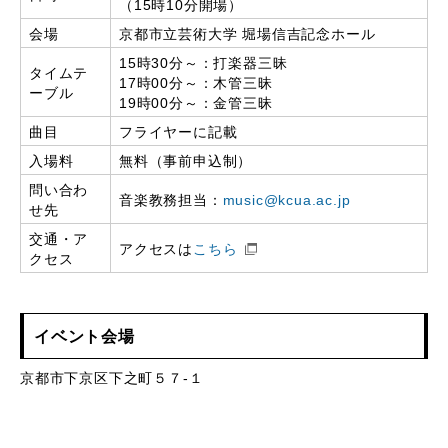
（15時10分開場）
会場
京都市立芸術大学 堀場信吉記念ホール
15時30分～：打楽器三昧
タイムテ
17時00分～：木管三昧
ーブル
19時00分～：金管三昧
曲目
フライヤーに記載
入場料
無料（事前申込制）
問い合わ
音楽教務担当：
music@kcua.ac.jp
せ先
交通・ア
アクセスは
こちら
クセス
イベント会場
京都市下京区下之町５７-１