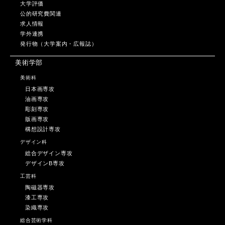
大学評価
公的研究費関連
求人情報
学外連携
発行物（大学案内・広報誌）
美術学部
美術科
日本画専攻
油画専攻
彫刻専攻
版画専攻
構想設計専攻
デザイン科
総合デザイン専攻
デザインB専攻
工芸科
陶磁器専攻
漆工専攻
染織専攻
総合芸術学科