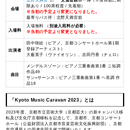
北野天満宮
文道会館ホール
（※座席数に制
限あり / 100席程度 / 先着順）
会場
※当初の予定より変更になりました。
最寄りバス停：
北野天満宮前
入場無料
（
別途入苑料が必要
）
入場料
※当初の予定より変更となりました。
田中咲絵（ピアノ、京都コンサートホール第1期
登録アーティスト）
出演者
大薮英子（ヴァイオリン）、吉田円香（チェロ）
メンデルスゾーン：ピアノ三重奏曲第1番 ニ短調
作品49
曲目
サン=サーンス：ピアノ三重奏曲第1番 ヘ長調 作
品18
「Kyoto Music Caravan 2023」とは
2023年度、京都市立芸術大学（京都芸大）の新キャンパス移
転及び文化庁京都移転を記念して、京都市、京都コンサート
ホール（公益財団法人京都市音楽芸術文化振興財団）、京都
市交通局との四者共同主催で開催いたします。