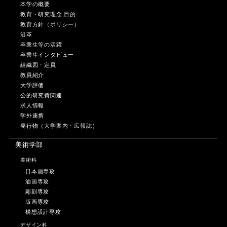
本学の概要
教育・研究理念,目的
教育方針（ポリシー）
沿革
卒業生等の活躍
卒業生インタビュー
組織図・定員
教員紹介
大学評価
公的研究費関連
求人情報
学外連携
発行物（大学案内・広報誌）
美術学部
美術科
日本画専攻
油画専攻
彫刻専攻
版画専攻
構想設計専攻
デザイン科