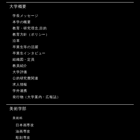
大学概要
学長メッセージ
本学の概要
教育・研究理念,目的
教育方針（ポリシー）
沿革
卒業生等の活躍
卒業生インタビュー
組織図・定員
教員紹介
大学評価
公的研究費関連
求人情報
学外連携
発行物（大学案内・広報誌）
美術学部
美術科
日本画専攻
油画専攻
彫刻専攻