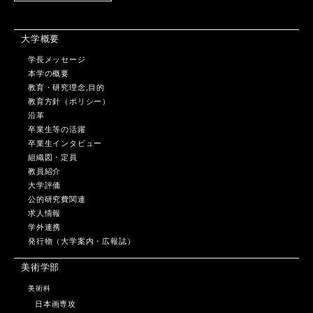
大学概要
学長メッセージ
本学の概要
教育・研究理念,目的
教育方針（ポリシー）
沿革
卒業生等の活躍
卒業生インタビュー
組織図・定員
教員紹介
大学評価
公的研究費関連
求人情報
学外連携
発行物（大学案内・広報誌）
美術学部
美術科
日本画専攻