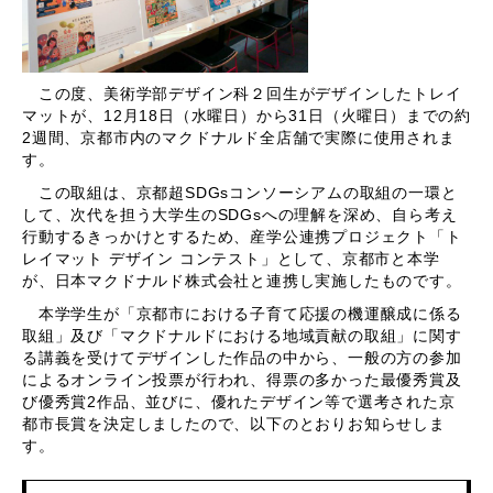
この度、美術学部デザイン科２回生がデザインしたトレイ
マットが、12月18日（水曜日）から31日（火曜日）までの約
2週間、京都市内のマクドナルド全店舗で実際に使用されま
す。
この取組は、京都超SDGsコンソーシアムの取組の一環と
して、次代を担う大学生のSDGsへの理解を深め、自ら考え
行動するきっかけとするため、産学公連携プロジェクト「ト
レイマット デザイン コンテスト」として、京都市と本学
が、日本マクドナルド株式会社と連携し実施したものです。
本学学生が「京都市における子育て応援の機運醸成に係る
取組」及び「マクドナルドにおける地域貢献の取組」に関す
る講義を受けてデザインした作品の中から、一般の方の参加
によるオンライン投票が行われ、得票の多かった最優秀賞及
び優秀賞2作品、並びに、優れたデザイン等で選考された京
都市長賞を決定しましたので、以下のとおりお知らせしま
す。