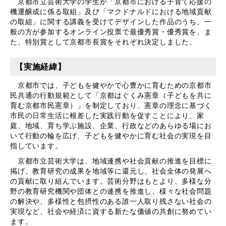
京都市立芸術大学の学生が「京都市における子育て応援の
機運醸成に係る取組」及び「マクドナルドにおける地域貢献
の取組」に関する講義を受けてデザインした作品のうち、一
般の方が参加するオンライン投票で最優秀賞・優秀賞を、ま
た、特別賞として京都市長賞をそれぞれ決定しました。
【実施経緯】
京都市では、子どもを健やかで心豊かに育むための京都市
民共通の行動規範として「京都はぐくみ憲章（子どもを共に
育む京都市民憲章）」を制定しており、憲章の理念に基づく
市民の日常生活に根差した実践行動を促すことにより、家
庭、地域、育ち学ぶ施設、企業、行政などのあらゆる場にお
いて行動の輪を広げ、子どもを健やかに育む社会の実現を目
指しています。
京都市立芸術大学は、地域連携や社会貢献の推進を目標に
掲げ、教育研究の成果を地域等に還元し、社会全体の発展へ
の貢献に取り組んでいます。芸術分野はもとより、多様な分
野の教育研究機関や団体との連携を推進し、様々な社会問題
の解決や、多様性と包摂性のある誰一人取り残さない社会の
実現など、社会や経済に資する新たな価値の共創に努めてい
ます。