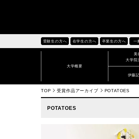
受験生の方へ
在学生の方へ
卒業生の方へ
一
美
大学院
大学概要
伊藤
TOP
受賞作品アーカイブ
POTATOES
POTATOES