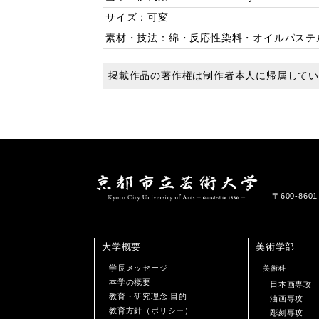
サイズ：可変
素材・技法：綿・反応性染料・オイルパステ
掲載作品の著作権は制作者本人に帰属して
〒600-86
大学概要
美術学部
学長メッセージ
美術科
本学の概要
日本画専攻
教育・研究理念,目的
油画専攻
教育方針（ポリシー）
彫刻専攻