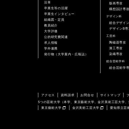
沿革
版画専攻
卒業生等の活躍
構想設計専
卒業生インタビュー
デザイン科
組織図・定員
総合デザイ
教員紹介
デザインB専
大学評価
工芸科
公的研究費関連
陶磁器専攻
求人情報
漆工専攻
学外連携
染織専攻
発行物（大学案内・広報誌）
総合芸術学科
総合芸術学
アクセス
資料請求
お問合せ
サイトマップ
5つの芸術大学（本学、東京藝術大学、金沢美術工芸大学
東京藝術大学
金沢美術工芸大学
愛知県立芸