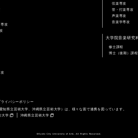
弦楽専攻
攻
管・打楽専攻
声楽専攻
音楽学専攻
ン専攻
攻
大学院音楽研究
修士課程
博士（後期）課程
専攻
プライバシーポリシー
、愛知県立芸術大学、沖縄県立芸術大学）は、様々な面で連携を図っています。
術大学
沖縄県立芸術大学
©️Kyoto City University of Arts. All Rights Reserved.