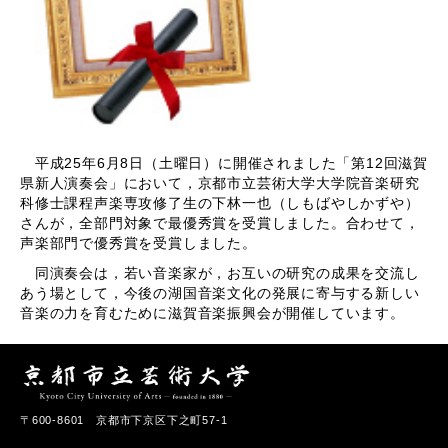
平成25年6月8日（土曜日）に開催されました「第12回滋賀
県新人演奏会」において，京都市立芸術大学大学院音楽研究
科修士課程声楽専攻修了生の下林一也（しもばやしかずや）
さんが，全部門対象で最優秀賞を受賞しました。合わせて，
声楽部門で優秀賞を受賞しました。
同演奏会は，若い音楽家が，お互いの研究の成果を交流し
あう場として，今後の湖国音楽文化の発展に寄与する新しい
音楽の力を育むために滋賀音楽振興会が開催しています。
〒600-8601 京都市下京区下之町57-1