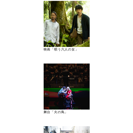
映画「唄う六人の女」
舞台「火の鳥」