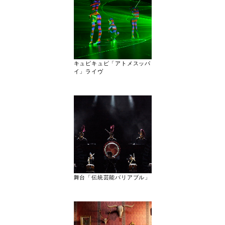
キュピキュピ「アトメスッパ
イ」ライヴ
舞台「伝統芸能バリアブル」