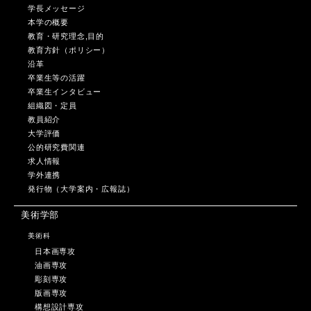
学長メッセージ
本学の概要
教育・研究理念,目的
教育方針（ポリシー）
沿革
卒業生等の活躍
卒業生インタビュー
組織図・定員
教員紹介
大学評価
公的研究費関連
求人情報
学外連携
発行物（大学案内・広報誌）
美術学部
美術科
日本画専攻
油画専攻
彫刻専攻
版画専攻
構想設計専攻