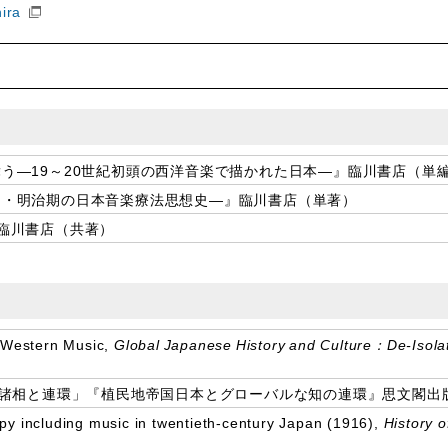
ira
う―19～20世紀初頭の西洋音楽で描かれた日本―』臨川書店（単
期・明治期の日本音楽療法思想史―』臨川書店（単著）
臨川書店（共著）
y Western Music,
Global Japanese History and Culture：De-Isolat
相と連環」『植民地帝国日本とグローバルな知の連環』思文閣出版、pp
y including music in twentieth-century Japan (1916),
History o