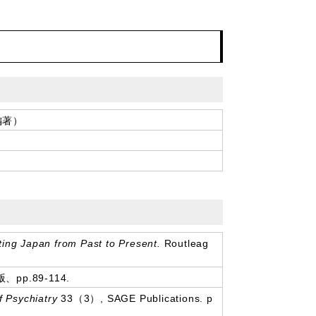
編著）
ing Japan from Past to Present.
Routleag
.89-114.
f Psychiatry
33（3）, SAGE Publications. p