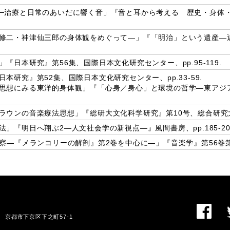
─治療と日常のあいだに響く音」『音と耳から考える 歴史・身体
修二・神津仙三郎の身体観をめぐって―」『「明治」という遺産―
日本研究』第56集、国際日本文化研究センター、pp.95-119.
研究』第52集、国際日本文化研究センター、pp.33-59.
思想にみる東洋的身体観」『「心身／身心」と環境の哲学―東アジ
ウンの音楽療法思想」『総研大文化科学研究』第10号、総合研究大学院大
『明日へ翔ぶ2―人文社会学の新視点―』風間書房、pp.185-20
―『メランコリーの解剖』第2巻を中心に―」『音楽学』第56巻第1集
01 京都市下京区下之町57-1