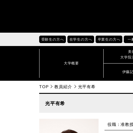
受験生の方へ
在学生の方へ
卒業生の方へ
一
美
大学院
大学概要
伊藤
TOP
教員紹介
光平有希
光平有希
役職：准教