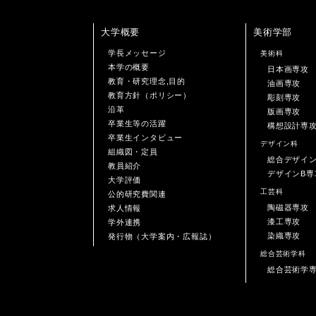
大学概要
美術学部
学長メッセージ
美術科
本学の概要
日本画専攻
教育・研究理念,目的
油画専攻
教育方針（ポリシー）
彫刻専攻
沿革
版画専攻
卒業生等の活躍
構想設計専
卒業生インタビュー
デザイン科
組織図・定員
総合デザイ
教員紹介
デザインB専
大学評価
工芸科
公的研究費関連
陶磁器専攻
求人情報
漆工専攻
学外連携
染織専攻
発行物（大学案内・広報誌）
総合芸術学科
総合芸術学