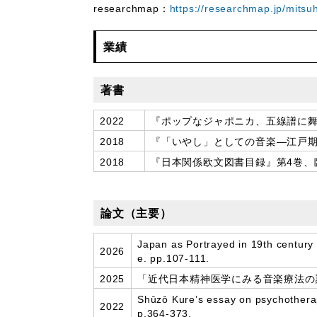
researchmap：
https://researchmap.jp/mitsuh
業績
著書
2022
『ポップなジャポニカ、五線譜に舞
2018
『「いやし」としての音楽―江戸
2018
『日本関係欧文図書目録』第4巻、
論文（主要）
Japan as Portrayed in 19th centur
2026
e. pp.107-111.
2025
「近代日本精神医学にみる音楽療法の諸
Shūzō Kure’s essay on psychotherap
2022
p.364-373.