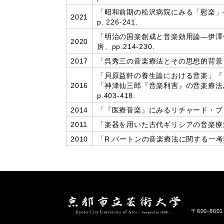
「昭和前期の松沢病院にみる「慰楽」
2021
p. 226-241.
「明治の国楽創成と音楽効用論―伊澤
2020
房、pp.214-230.
2017
「呉秀三の音楽療法とその思想的背景」『
「貝原益軒の養生論における音楽」『日本
2016
「神津仙三郎『音楽利害』の音楽療法
p.403-418.
2014
「『医療音楽』にみるリチャード・ブラ
2011
「楽器を用いた古代ギリシアの音楽療法」
2010
「R.バートンの音楽療法に関する一考察
〒600-86