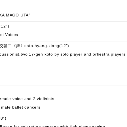
ZUKA MAGO UTA”
2”)
st Voices
》sato-hyang-xiang(12”)
cussionist,two 17-gen koto by solo player and orhestra players
emale voice and 2 violinists
 male ballet dancers
”)
 Buson for coloratura soprano with Noh-slow dancing