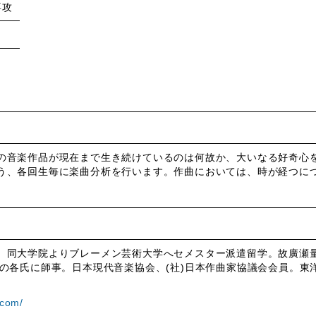
専攻
の音楽作品が現在まで生き続けているのは何故か、大いなる好奇心
う、各回生毎に楽曲分析を行います。作曲においては、時が経つに
。同大学院よりブレーメン芸術大学へセメスター派遣留学。故廣瀬
等の各氏に師事。日本現代音楽協会、(社)日本作曲家協議会会員。東
.com/