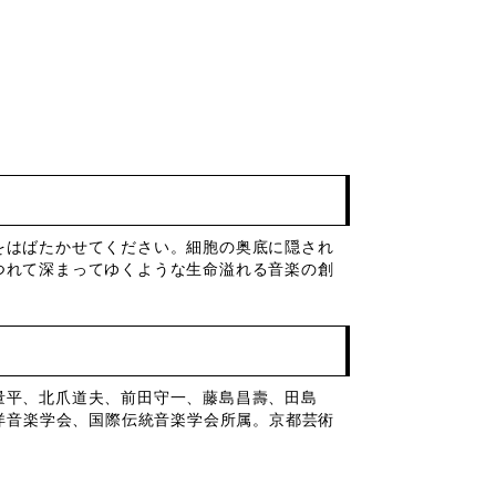
をはばたかせてください。細胞の奥底に隠され
つれて深まってゆくような生命溢れる音楽の創
量平、北爪道夫、前田守一、藤島昌壽、田島
洋音楽学会、国際伝統音楽学会所属。京都芸術