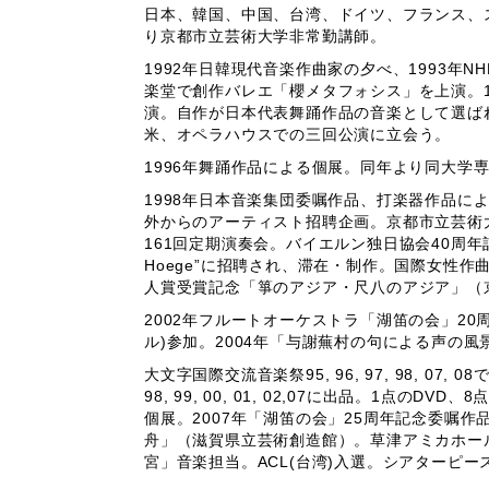
日本、韓国、中国、台湾、ドイツ、フランス、
り京都市立芸術大学非常勤講師。
1992年日韓現代音楽作曲家の夕べ、1993年
楽堂で創作バレエ「櫻メタフォシス」を上演。1
演。自作が日本代表舞踊作品の音楽として選ばれ、
米、オペラハウスでの三回公演に立会う。
1996年舞踊作品による個展。同年より同大学
1998年日本音楽集団委嘱作品、打楽器作品による
外からのアーティスト招聘企画。京都市立芸術大
161回定期演奏会。バイエルン独日協会40周年記念作
Hoege”に招聘され、滞在・制作。国際女性
人賞受賞記念「箏のアジア・尺八のアジア」（
2002年フルートオーケストラ「湖笛の会」20
ル)参加。2004年「与謝蕪村の句による声の
大文字国際交流音楽祭95, 96, 97, 98, 07,
98, 99, 00, 01, 02,07に出品。1点
個展。2007年「湖笛の会」25周年記念委嘱作品「天湖頌」
舟」（滋賀県立芸術創造館）。草津アミカホール
宮」音楽担当。ACL(台湾)入選。シアターピー