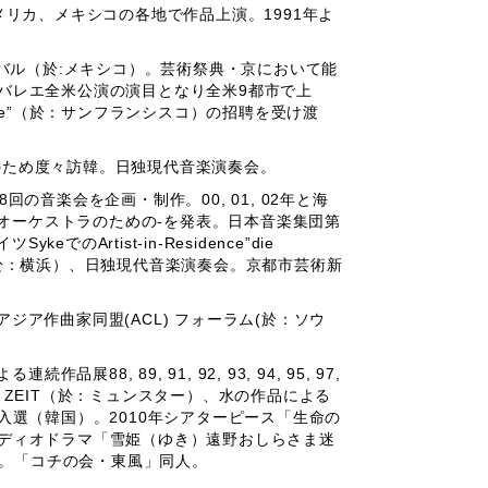
リカ、メキシコの各地で作品上演。1991年よ
ィバル（於:メキシコ）。芸術祭典・京において能
ルバレエ全米公演の演目となり全米9都市で上
nce”（於：サンフランシスコ）の招聘を受け渡
のため度々訪韓。日独現代音楽演奏会。
の音楽会を企画・制作。00, 01, 02年と海
オーケストラのための-を発表。日本音楽集団第
rtist-in-Residence”die
（於：横浜）、日独現代音楽演奏会。京都市芸術新
ジア作曲家同盟(ACL) フォーラム(於：ソウ
8, 89, 91, 92, 93, 94, 95, 97,
LANG ZEIT（於：ミュンスター）、水の作品による
stival入選（韓国）。2010年シアターピース「生命の
ーディオドラマ「雪姫（ゆき）遠野おしらさま迷
主宰。「コチの会・東風」同人。