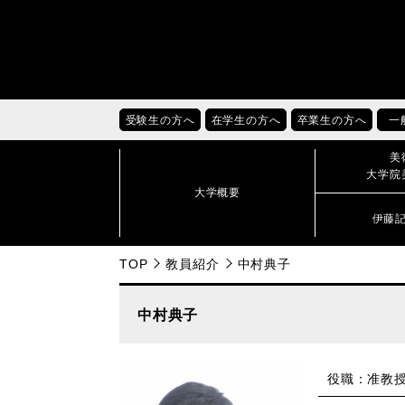
受験生の方へ
在学生の方へ
卒業生の方へ
一
美
大学院
大学概要
伊藤
TOP
教員紹介
中村典子
中村典子
役職：准教