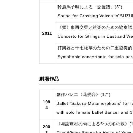
鈴鹿馬子唄による「交聲譜」(5”)
Sound for Crossing Voices in”SU
《郷》東西交聲と絃楽のための協奏譜(1
2011
Concerto for Strings in East and We
打楽器と十七絃箏のための二重協奏的交響曲《郷
Symphonic concertante for solo per
劇場作品
創作バレエ《花變容》(17”)
199
Ballet “Sakura-Metamorphosis” for f
4
with solo female ballet dancer and 3
《与謝蕪村の句による5つの冬の歌》(18
200
3
Five Winter Songs by Haiku of Yosa