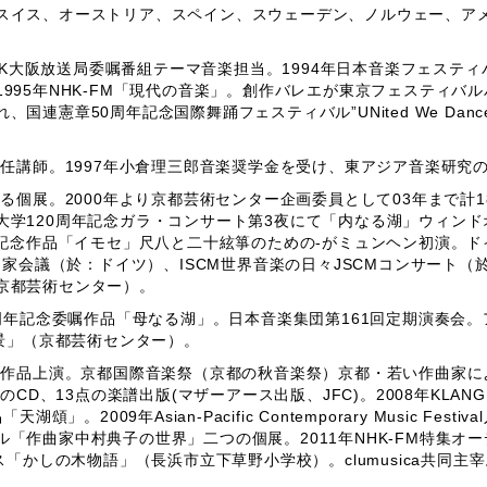
スイス、オーストリア、スペイン、スウェーデン、ノルウェー、アメ
NHK大阪放送局委嘱番組テーマ音楽担当。1994年日本音楽フェステ
995年NHK-FM「現代の音楽」。創作バレエが東京フェスティバ
国連憲章50周年記念国際舞踊フェスティバル”UNited We Da
専任講師。1997年小倉理三郎音楽奨学金を受け、東アジア音楽研究
個展。2000年より京都芸術センター企画委員として03年まで計18回
学120周年記念ガラ・コンサート第3夜にて「内なる湖」ウィンド
品「イモセ」尺八と二十絃箏のための-がミュンヘン初演。ドイツSykeでのA
作曲家会議（於：ドイツ）、ISCM世界音楽の日々JSCMコンサート
京都芸術センター）。
周年記念委嘱作品「母なる湖」。日本音楽集団第161回定期演奏会。ア
風景」（京都芸術センター）。
 08で作品上演。京都国際音楽祭（京都の秋音楽祭）京都・若い作曲家による連続作品展8
のDVD、8点のCD、13点の楽譜出版(マザーアース出版、JFC)。2008年K
。2009年Asian-Pacific Contemporary Music Fe
「作曲家中村典子の世界」二つの個展。2011年NHK-FM特集オ
ス「かしの木物語」（長浜市立下草野小学校）。clumusica共同