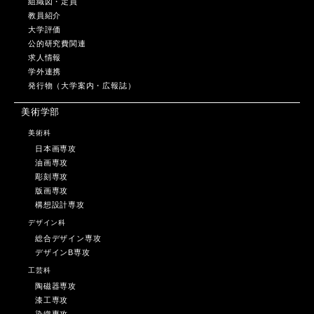
組織図・定員
教員紹介
大学評価
公的研究費関連
求人情報
学外連携
発行物（大学案内・広報誌）
美術学部
美術科
日本画専攻
油画専攻
彫刻専攻
版画専攻
構想設計専攻
デザイン科
総合デザイン専攻
デザインB専攻
工芸科
陶磁器専攻
漆工専攻