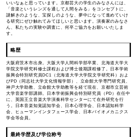
いいなぁと思っています。京都芸大の学生のみなさんには、
「音楽というレンズを通して人間をみる」をコンセプトに、
謎解きのような、宝探しのような、夢中になって進めていけ
る研究にぜひ触れてみてほしいと思います。演奏家のみなさ
ん、私たちの実験や調査に、何卒ご協力をお願いいたしま
す。
略歴
大阪府茨木市出身。大阪大学人間科学部卒業、北海道大学大
学院文学研究科修士課程および博士後期課程修了。日本学術
振興会特別研究員
DC1
（北海道大学大学院文学研究科）およ
び
PD
（同志社大学文化情報学部）、立命館大学専門研究員、
神戸大学助教、立命館大学助教等を経て現在、京都市立芸術
大学音楽学部講師。日本学術振興会特別研究員（
PD
）在任中
に、英国王立音楽大学演奏科学センターにて在外研究を行
う。日本音楽知覚認知学会、日本心理学会、日本認知科学
会、ヒューマンインタフェース学会、日本バイオメカニクス
学会等会員。
最終学歴及び学位称号