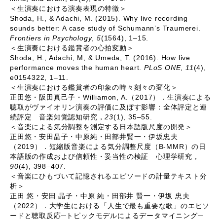
＜生演奏における演奏表現の特徴＞
Shoda, H., & Adachi, M. (2015). Why live recording
sounds better: A case study of Schumann’s Traumerei.
Frontiers in Psychology
,
5
(1564), 1–15.
＜生演奏における鑑賞者の心拍変動＞
Shoda, H., Adachi, M, & Umeda, T. (2016). How live
performance moves the human heart.
PLoS ONE
,
11
(4),
e0154322, 1–11.
＜生演奏における鑑賞者の印象の時々刻々の変化＞
正田悠・阪田真己子・
Williamon, A.
（
2017
）．生演奏による
聴取がヴァイオリン演奏の評価に及ぼす影響：全体評定と連
続評定 音楽知覚認知研究，
23
(1), 35–55.
＜音楽による気分調整を測定する日本語版尺度の開発＞
正田悠・安田晶子・中原純・田部井賢一・伊坂忠夫
（
2019
）．短縮版音楽による気分調整尺度（
B-MMR
）の日
本語版の作成および信頼性・妥当性の検証 心理学研究，
90
(4), 398–407.
＜音楽にひもづいて記憶されるエピソードの計量テキスト分
析＞
正田
悠・安田
晶子・中原
純・田部井
賢一・伊坂
忠夫
（
2022
）．大学生における「人生で最も重要な歌」のエピソ
ードと聴取反応
─
トピックモデルによるデータマイニング
─