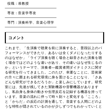
役職：准教授
専攻：音楽学専攻
専門：演奏科学、音楽心理学
コメント
これまで、「生演奏で聴衆を前に演奏すると、普段以上のパ
フォーマンスができたり、あるいは全くダメになったりする
のはなぜか」「ライブ演奏を聴く場合と録音された演奏を聴
く場合ではどのような違いがあり、その違いはなぜ生じるの
か」というテーマで、演奏者
―
鑑賞者間ダイナミクスに関す
る研究を行ってきました。このたび、幸運なことに、芸術家
の方々に囲まれる研究環境に身を置けることになり、「さあ
どんな研究ができるだろうか」と楽しみにしています。研究
室には、先達が残してきた実験機器や音響機器があります
し、私自身も身体の動きや生理反応を記録する機器を持って
います。音楽の流れに伴って時々刻々と変化する「こころ」
と「からだ」の反応の計測を通して、音楽する人間にどのよ
うな特性が隠されているのかが少しずつでもわかっていくと