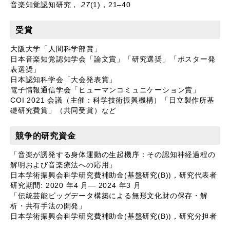
音楽知覚認知研究，
27
(1)
，
21–40
受賞
大阪大学「人間科学部賞」
日本音楽知覚認知学会「論文賞」「研究選奨」「ポスター発
表選奨」
日本認知科学会「大会発表賞」
電子情報通信学会「ヒューマンコミュニケーション賞」
COI 2021
会議（主催：科学技術振興機構）「日立製作所基
礎研究費賞」（共同受賞）など
競争的研究資金
「音楽が誘発する身体運動の生起機序：その認知神経過程の
解明および音楽療法への応用」
日本学術振興会科学研究費補助金
(
基盤研究
(B))
，研究代表者
研究期間
: 2020
年
4
月
— 2024
年
3
月
「伝統芸能ビッグデータ構築による無形文化財の保存・解
析・共有手法の開発」
日本学術振興会科学研究費補助金
(
基盤研究
(B))
，研究分担者