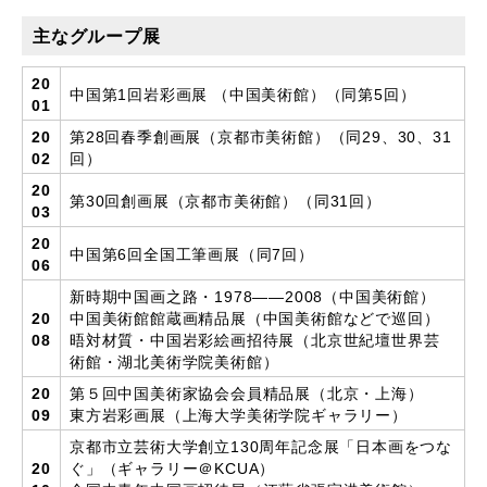
主なグループ展
20
中国第1回岩彩画展 （中国美術館）（同第5回）
01
20
第28回春季創画展（京都市美術館）（同29、30、31
02
回）
20
第30回創画展（京都市美術館）（同31回）
03
20
中国第6回全国工筆画展（同7回）
06
新時期中国画之路・1978――2008（中国美術館）
20
中国美術館館蔵画精品展（中国美術館などで巡回）
08
晤対材質・中国岩彩絵画招待展（北京世紀壇世界芸
術館・湖北美術学院美術館）
20
第５回中国美術家協会会員精品展（北京・上海）
09
東方岩彩画展（上海大学美術学院ギャラリー）
京都市立芸術大学創立130周年記念展「日本画をつな
20
ぐ」（ギャラリー＠KCUA）