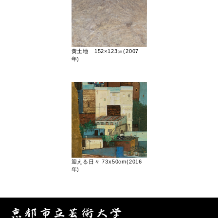
黄土地 152×123㎝(2007
年)
迎える日々 73x50cm(2016
年)