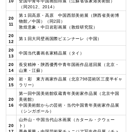
10
全国中青年中国画招待展（江蘇省張家港美術館）
（同2012、2014）
第１回高原・高原 中国西部美術展（陝西省美術博
20
物館／中国）（同2回）
11
敦煌意象・中日岩彩画展（敦煌研究院）
20
第１回大同壁画国際ビエンナーレ（中国）
12
20
中国当代書画名家精品展（タイ）
13
20
長安精神・陝西優秀中青年国画作品巡回展（北京・
14
山東・江蘇）
20
岩・彩 東方画家作品展（北京798芸術区三度半ギャ
15
ラリー）
第一回中国美術館収蔵青年美術家作品展（北京中国
20
美術館）
16
中国美術館からの芸術・当代中国青年美術家作品展
（シンガポール）
山外山・中国当代山水画展（カタール・クウェー
20
ト）
17
墨色風華・中国芸術家チュニジア写生作品展（チュ