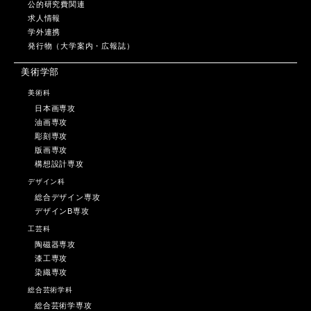
公的研究費関連
求人情報
学外連携
発行物（大学案内・広報誌）
美術学部
美術科
日本画専攻
油画専攻
彫刻専攻
版画専攻
構想設計専攻
デザイン科
総合デザイン専攻
デザインB専攻
工芸科
陶磁器専攻
漆工専攻
染織専攻
総合芸術学科
総合芸術学専攻