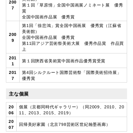
200
第１回「草原情」全国中国画展ノミネート展 優秀
7
賞
全国中国画作品展 優秀賞
第1回「徐悲鴻」賞全国中国画展 優秀賞（江蘇省
美術館）
200
全国中国画作品展 優秀賞
9
第11回アジア芸術祭美術大展 優秀作品賞 作品買
上
201
第１回陝西省美術賞中国画作品優秀賞受賞
1
201
第4回シルクルート国際芸術祭「国際美術招待展」
7
優秀賞
主な個展
20
個展（京都同時代ギャラリー）（同2009、2010、20
06
11、2013、2015、2019）
20
回帰美好家園（北京798芸術区世紀翰墨画廊）
07