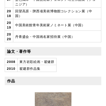
ニジア）
20
回望高原・陝西省美術博物館コレクション展（中
18
国）
20
中国美術館青年美術家ノミネート展（中国）
19
20
丹青盛会・中国画名家招待展（中国）
20
論文・著作等
2008
東方岩彩絵画・翟健群
2010
翟建群作品集
作品