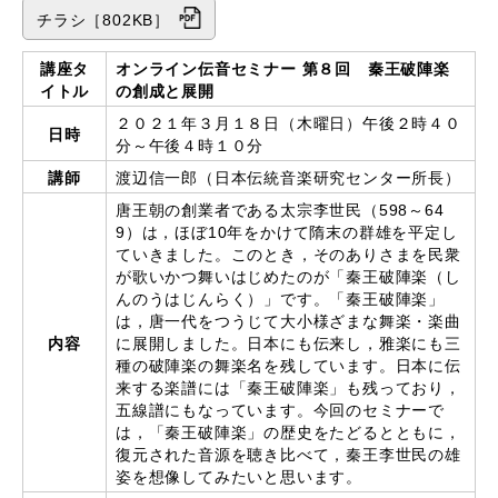
チラシ［802KB］
講座タ
オンライン伝音セミナー 第８回
秦王破陣
楽
イトル
の創成と展開
２０２１年３月１８日（木曜日）午後２時４０
日時
分～午後４時１０分
講師
渡辺信一郎（日本伝統音楽研究センター所長）
唐王朝の創業者である太宗李世民（
598
～
64
9
）は，ほぼ
10
年をかけて隋末の群雄を平定し
ていきました。このとき，そのありさまを民衆
が歌いかつ舞いはじめたのが「秦王破陣楽（し
んのうはじんらく）」です。「秦王破陣楽」
は，唐一代をつうじて大小様ざまな舞楽・楽曲
内容
に展開しました。日本にも伝来し，雅楽にも三
種の破陣楽の舞楽名を残しています。日本に伝
来する楽譜には「秦王破陣楽」も残っており，
五線譜にもなっています。今回のセミナーで
は，「秦王破陣楽」の歴史をたどるとともに，
復元された音源を聴き比べて，秦王李世民の雄
姿を想像してみたいと思います。