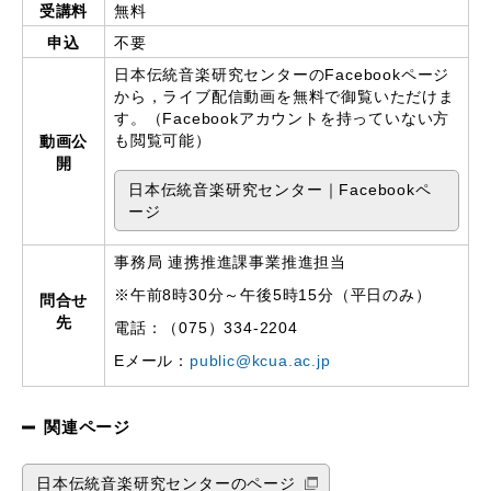
受講料
無料
申込
不要
日本伝統音楽研究センターの
Facebook
ページ
から，ライブ配信動画を無料で御覧いただけま
す。（
Facebook
アカウントを持っていない方
も閲覧可能）
動画公
開
日本伝統音楽研究センター｜Facebookペ
ージ
事務局 連携推進課事業推進担当
※午前8時30分～午後5時15分（平日のみ）
問合せ
先
電話：（075）334-2204
Eメール：
public@kcua.ac.jp
関連ページ
日本伝統音楽研究センターのページ