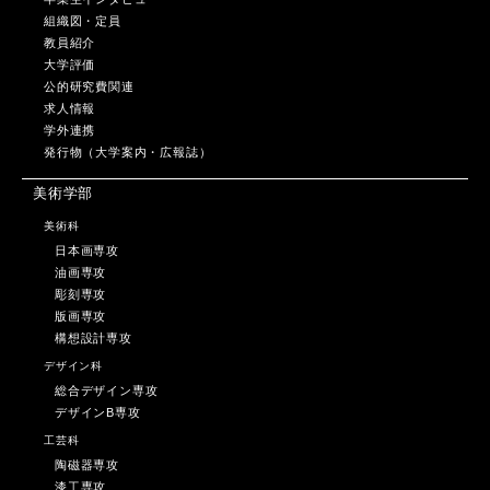
組織図・定員
教員紹介
大学評価
公的研究費関連
求人情報
学外連携
発行物（大学案内・広報誌）
美術学部
美術科
日本画専攻
油画専攻
彫刻専攻
版画専攻
構想設計専攻
デザイン科
総合デザイン専攻
デザインB専攻
工芸科
陶磁器専攻
漆工専攻