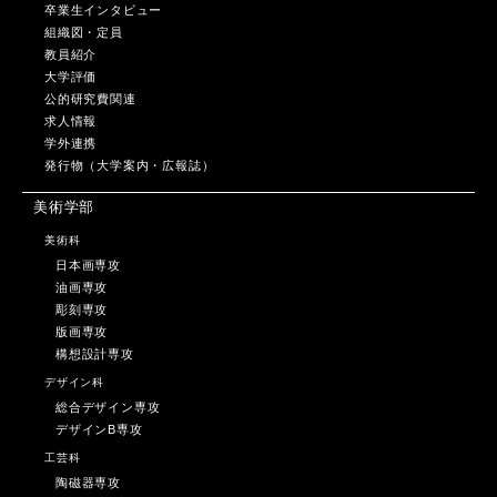
卒業生インタビュー
組織図・定員
教員紹介
大学評価
公的研究費関連
求人情報
学外連携
発行物（大学案内・広報誌）
美術学部
美術科
日本画専攻
油画専攻
彫刻専攻
版画専攻
構想設計専攻
デザイン科
総合デザイン専攻
デザインB専攻
工芸科
陶磁器専攻