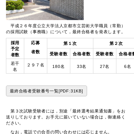
平成２６年度公立大学法人京都市立芸術大学職員（常勤）
の採用試験（事務職）について，最終合格者を発表します。
採用
応募
第１次
第２次
予定
者
数
受験者数
合格者数
受験者数
合格者
者数
若干
２９７名
180名
33名
27名
6名
名
最終合格者受験番号一覧[PDF:31KB]
第３次試験受験者には，別途「最終選考結果通知書」をお
送りしております。お手元に届いていない場合は，御連絡く
ださい。
なお，電話での合否の問い合わせには応じません。