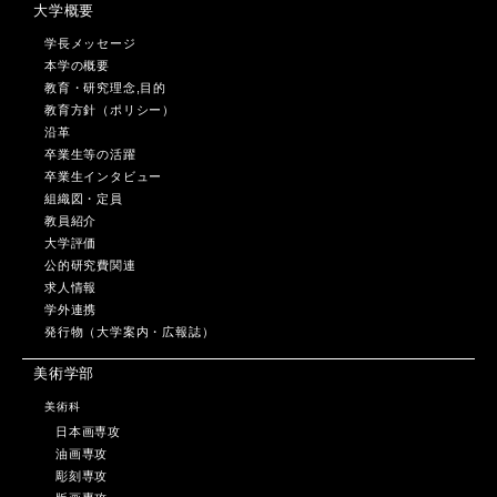
大学概要
学長メッセージ
本学の概要
教育・研究理念,目的
教育方針（ポリシー）
沿革
卒業生等の活躍
卒業生インタビュー
組織図・定員
教員紹介
大学評価
公的研究費関連
求人情報
学外連携
発行物（大学案内・広報誌）
美術学部
美術科
日本画専攻
油画専攻
彫刻専攻