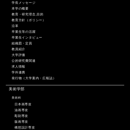
学長メッセージ
本学の概要
教育・研究理念,目的
教育方針（ポリシー）
沿革
卒業生等の活躍
卒業生インタビュー
組織図・定員
教員紹介
大学評価
公的研究費関連
求人情報
学外連携
発行物（大学案内・広報誌）
美術学部
美術科
日本画専攻
油画専攻
彫刻専攻
版画専攻
構想設計専攻