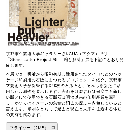
京都市立芸術大学ギャラリー@KCUA（アクア）では、
「
Stone Letter Project #5-
圧縮と解凍」展を下記のとおり開
催します。
本展では、明治から昭和初期に活用されたタバコなどのパッ
ケージ印刷用の石版にまつわるプロジェクトを紹介、京都市
立芸術大学が保管する
340
枚の石版石と、それらを新たに活
用した印刷物を展示します。表面を研磨すれば何度でも新し
い版として使用できる石版石は明治以来の印刷産業を牽引
し、かつてのイメージの集積と消去の歴史を内包していると
言えます。印刷をとおして過去と現在と未来を往還する体験
の共有を試みます。
フライヤー（2MB）