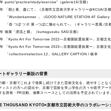
9年
punto
“
practice/study/exercise
”（
galerie16/
京都）
20年 「朝と夜、森にて」（京都市立芸術大学ギャラリー
@KCUA/
京
「
Wunderkammer
」（
GOOD NATURE STATION 4F Gallery 
 つぼ ツボ 展
~
つぼに魅せられて
~
」（ギャラリー恵風
/
京
21年 個展「漂流と膜」（
kumagusuku SAS/
京都）
2年 「
Kyoto Art For Tomorrow 2022
―京都新鋭選抜展ー」京都文
3年 「
Kyoto Art For Tomorrow 2023
―京都新鋭選抜展ー」京都文
「
collection/selection:12
」
GALLERY CAPTION /
岐阜
ートギャラリー新設の背景
の都・京都でこれまで発展し続けてきた芸術文化を、絶やすことな
ティストの方への貸出や、京都で芸術を学ぶ学生の方々や若手アーテ
する啓発・PR活動、催事スペースとしての活用を予定されています
E THOUSAND KYOTO
×京都市立芸術大学のコラボレーシ