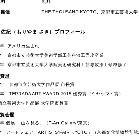
場料
無料
同開催
THE THOUSAND KYOTO、京都市立芸術大学
 佐紀（もりやま さき）プロフィール
8年
アメリカ生まれ
2年
京都市立芸術大学美術学部工芸科漆工専攻卒業
5年
京都市立芸術大学大学院美術研究科工芸専攻漆工領域修了
賞歴
12年 京都市立芸術大学作品展 市長賞
15年
TERRADA ART AWARD 2015
優秀賞（ミヤケマイ賞）
市立芸術大学作品展 大学院市長賞
覧会歴
16年 個展 「山を見る」（
T-Art Gallery/
東京）
18年 アートフェア「
ARTISTS
’
FAIR KYOTO
」（京都文化博物館別館