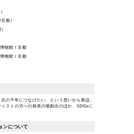
都）
/
京都）
都）
化博物館
/
京都
化博物館
/
京都
く次の千年につなげたい、という思いから新設。
ィストの方への発表の場創出のほか、SDGsに
。
ョンについて