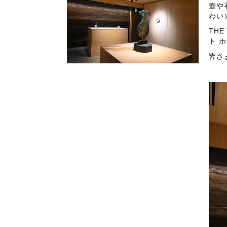
壺や
わい
TH
ト 
皆さ