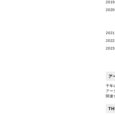
201
20
「壺
20
202
202
ア
千年
アー
関連
TH