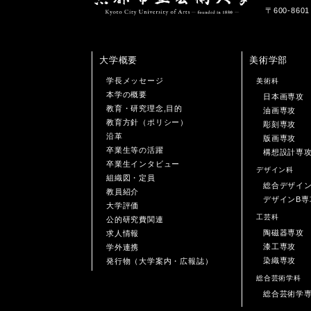
〒600-86
大学概要
美術学部
学長メッセージ
美術科
本学の概要
日本画専攻
教育・研究理念,目的
油画専攻
教育方針（ポリシー）
彫刻専攻
沿革
版画専攻
卒業生等の活躍
構想設計専
卒業生インタビュー
デザイン科
組織図・定員
総合デザイ
教員紹介
デザインB専
大学評価
工芸科
公的研究費関連
陶磁器専攻
求人情報
漆工専攻
学外連携
染織専攻
発行物（大学案内・広報誌）
総合芸術学科
総合芸術学