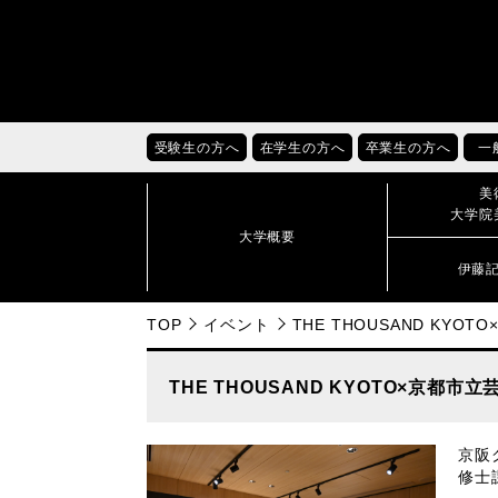
受験生の方へ
在学生の方へ
卒業生の方へ
一
美
大学院
大学概要
伊藤
TOP
イベント
THE THOUSAND KY
THE THOUSAND KYOTO×京都
京阪
修士