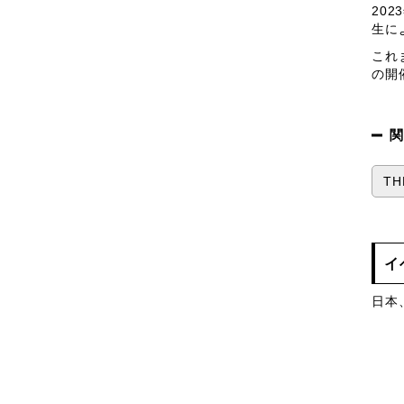
20
生に
これ
の開
関
TH
イ
日本