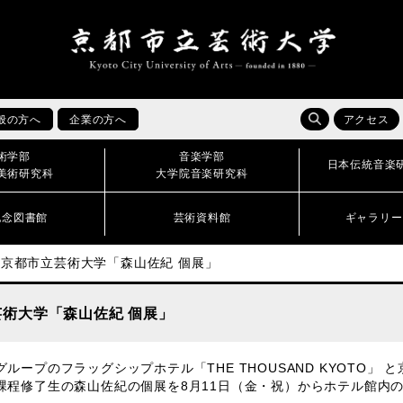
般の方へ
企業の方へ
アクセス
術学部
音楽学部
日本伝統音楽
美術研究科
大学院音楽研究科
記念図書館
芸術資料館
ギャラリー
OTO×京都市立芸術大学「森山佐紀 個展」
市立芸術大学「森山佐紀 個展」
グループのフラッグシップホテル「THE THOUSAND KYOTO」
課程修了生
の森山佐紀の個展を8月11日（金・祝）からホテル館内