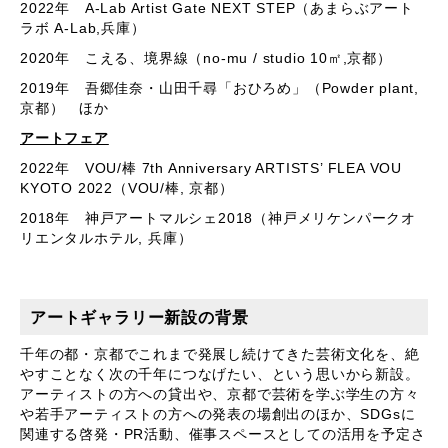
2022年
A-Lab Artist Gate NEXT STEP
（あまらぶアート
ラボ
A-Lab,
兵庫）
2020年 こえる、境界線（
no-mu / studio 10
㎡
,
京都）
2019年 吾郷佳奈・山田千尋「おひろめ」（
Powder plant,
京都） ほか
アートフェア
2022年
VOU/
棒
7th Anniversary ARTISTS’ FLEA VOU
KYOTO 2022
（
VOU/
棒
,
京都）
2018年 神戸アートマルシェ
2018
（神戸メリケンパークオ
リエンタルホテル
,
兵庫）
アートギャラリー新設の背景
千年の都・京都でこれまで発展し続けてきた芸術文化を、絶
やすことなく次の千年につなげたい、という思いから新設。
アーティストの方への貸出や、京都で芸術を学ぶ学生の方々
や若手アーティストの方への発表の場創出のほか、SDGsに
関連する啓発・PR活動、催事スペースとしての活用を予定さ