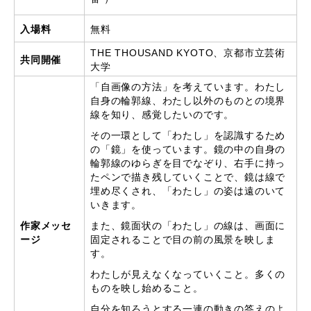
入場料
無料
THE THOUSAND KYOTO、京都市立芸術
共同開催
大学
「⾃画像の⽅法」を考えています。わたし
⾃⾝の輪郭線、わたし以外のものとの境界
線を知り、感覚したいのです。
その⼀環として「わたし」を認識するため
の「鏡」を使っています。鏡の中の⾃⾝の
輪郭線のゆらぎを⽬でなぞり、右⼿に持っ
たペンで描き残していくことで、鏡は線で
埋め尽くされ、「わたし」の姿は遠のいて
いきます。
作家メッセ
また、鏡⾯状の「わたし」の線は、画⾯に
ージ
固定されることで⽬の前の⾵景を映しま
す。
わたしが⾒えなくなっていくこと。多くの
ものを映し始めること。
⾃分を知ろうとする⼀連の動きの答えのよ