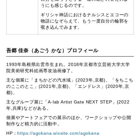
うにも感じるのです。
ギリシャ神話におけるナルシスとエコーの
物語になぞらえて、もう⼀度⾃分の輪郭を
覗き込んでみます。
吾郷 佳奈（あごう かな）プロフィール
1993年島根県出雲市生まれ。
2018
年京都市立芸術大学大学
院美術研究科絵画専攻油画修了。
主な個展に「まちかどの汽水域」
(2023
年
,
京都
)
、「をちこち
のここのとこ」
(2021
年
,
京都
)
、「エンドレス」
(2020
年
,
京
都
)
、
主なグループ展に「
A-lab Artist Gate NEXT STEP
」
(2022
年
,
兵庫
)
などがある。
個展やアートフェアでの展示のほか、ワークショップや公開
制作など精力的に活動中。
HP：
https://agokana.wixsite.com/agokana