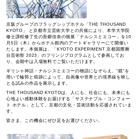
京阪グループのフラッグシップホテル「THE THOUSAND
KYOTO」 と京都市立芸術大学との共催により、
本学大学院
修士課程修了生
の吾郷佳奈の個展「ナルシスとエコー」を10
月5日（木）からホテル館内のアートギャラリーにて開催い
たします。本個展は、「KYOTO EXPERIMENT 京都国際舞
台芸術祭 2023」のフリンジプログラム
として参画してお
り、会期中は入場無料でご覧いただけます。
ギリシャ神話・ナルシスとエコーの物語になぞらえ、”鏡”を
用いて輪郭と痕跡によって、自画像や世界との境界線を映し
とる試みの作品を展示します。
THE THOUSAND KYOTOは、人にも、社会にも、未来にも
心地よい感動体験をお届けする「サステナブル・コンフォー
ト ホテル」として、京都の文化・芸術活動を応援されていま
す。
皆さま、この機会にぜひ足をお運びください。