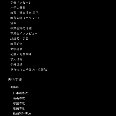
学長メッセージ
本学の概要
教育・研究理念,目的
教育方針（ポリシー）
沿革
卒業生等の活躍
卒業生インタビュー
組織図・定員
教員紹介
大学評価
公的研究費関連
求人情報
学外連携
発行物（大学案内・広報誌）
美術学部
美術科
日本画専攻
油画専攻
彫刻専攻
版画専攻
構想設計専攻