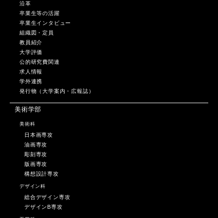
沿革
卒業生等の活躍
卒業生インタビュー
組織図・定員
教員紹介
大学評価
公的研究費関連
求人情報
学外連携
発行物（大学案内・広報誌）
美術学部
美術科
日本画専攻
油画専攻
彫刻専攻
版画専攻
構想設計専攻
デザイン科
総合デザイン専攻
デザインB専攻