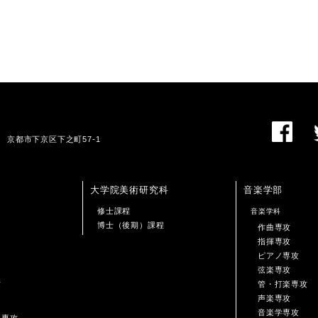
01 京都市下京区下之町57-1
大学院美術研究科
音楽学部
修士課程
音楽学科
博士（後期）課程
作曲専攻
指揮専攻
ピアノ専攻
弦楽専攻
攻
管・打楽専攻
声楽専攻
音楽学専攻
ン専攻