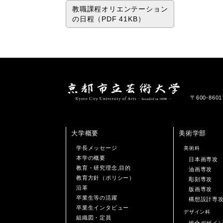
教職課程オリエンテーション
の日程（PDF 41KB）
〒600-86
大学概要
美術学部
学長メッセージ
美術科
本学の概要
日本画専攻
教育・研究理念,目的
油画専攻
教育方針（ポリシー）
彫刻専攻
沿革
版画専攻
卒業生等の活躍
構想設計専
卒業生インタビュー
デザイン科
組織図・定員
総合デザイ