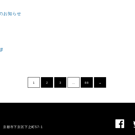
のお知らせ
拶
1
2
3
…
88
→
01 京都市下京区下之町57-1