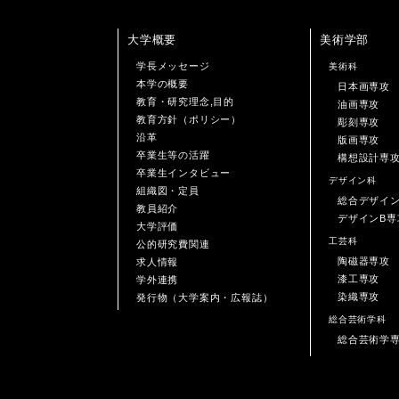
大学概要
美術学部
学長メッセージ
美術科
本学の概要
日本画専攻
教育・研究理念,目的
油画専攻
教育方針（ポリシー）
彫刻専攻
沿革
版画専攻
卒業生等の活躍
構想設計専
卒業生インタビュー
デザイン科
組織図・定員
総合デザイ
教員紹介
デザインB専
大学評価
工芸科
公的研究費関連
陶磁器専攻
求人情報
漆工専攻
学外連携
染織専攻
発行物（大学案内・広報誌）
総合芸術学科
総合芸術学