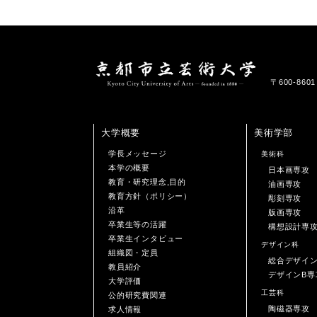
〒600-86
大学概要
美術学部
学長メッセージ
美術科
本学の概要
日本画専攻
教育・研究理念,目的
油画専攻
教育方針（ポリシー）
彫刻専攻
沿革
版画専攻
卒業生等の活躍
構想設計専
卒業生インタビュー
デザイン科
組織図・定員
総合デザイ
教員紹介
デザインB専
大学評価
工芸科
公的研究費関連
陶磁器専攻
求人情報