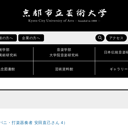
般の方へ
企業の方へ
アクセス
術学部
音楽学部
日本伝統音楽
美術研究科
大学院音楽研究科
記念図書館
芸術資料館
ギャラリー
ニ・打楽器奏者 安田直己さん 4）