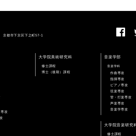
01 京都市下京区下之町57-1
大学院美術研究科
音楽学部
修士課程
音楽学科
博士（後期）課程
作曲専攻
指揮専攻
ピアノ専攻
弦楽専攻
攻
管・打楽専攻
声楽専攻
音楽学専攻
ン専攻
攻
大学院音楽研究
修士課程