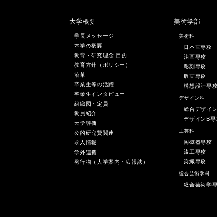
大学概要
美術学部
学長メッセージ
美術科
本学の概要
日本画専攻
教育・研究理念,目的
油画専攻
教育方針（ポリシー）
彫刻専攻
沿革
版画専攻
卒業生等の活躍
構想設計専
卒業生インタビュー
デザイン科
組織図・定員
総合デザイ
教員紹介
デザインB専
大学評価
工芸科
公的研究費関連
陶磁器専攻
求人情報
漆工専攻
学外連携
染織専攻
発行物（大学案内・広報誌）
総合芸術学科
総合芸術学