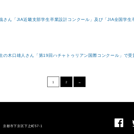
さん「JIA近畿支部学生卒業設計コンクール」及び「JIA全国学生
生の木口雄人さん「第19回ハチャトゥリアン国際コンクール」で受
1
2
→
01 京都市下京区下之町57-1