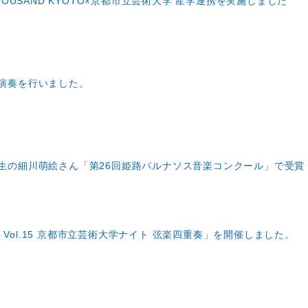
HOUSAND KYOTO×京都市立芸術大学 産学連携を実施しました
演奏を行いました。
生の細川萌絵さん「第26回姫路パルナソス音楽コンクール」で受賞
kskin Vol.15 京都市立芸術大学ナイト 弦楽四重奏」を開催しました。