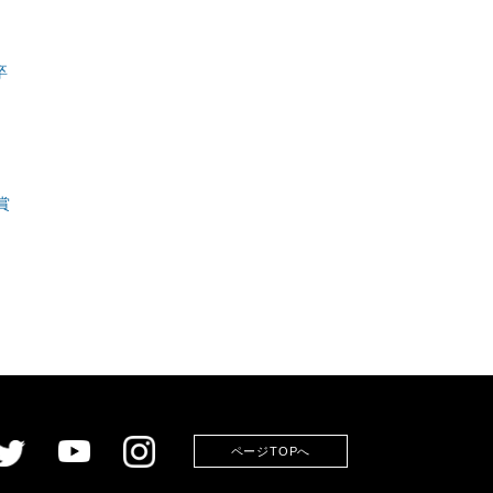
卒
賞
ページTOPへ