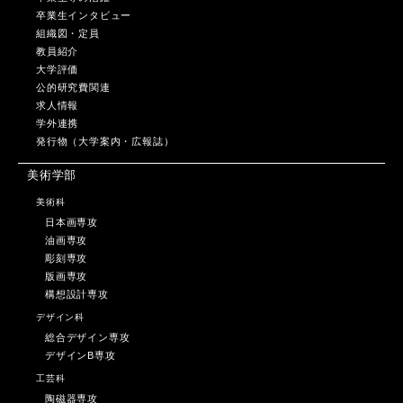
卒業生インタビュー
組織図・定員
教員紹介
大学評価
公的研究費関連
求人情報
学外連携
発行物（大学案内・広報誌）
美術学部
美術科
日本画専攻
油画専攻
彫刻専攻
版画専攻
構想設計専攻
デザイン科
総合デザイン専攻
デザインB専攻
工芸科
陶磁器専攻