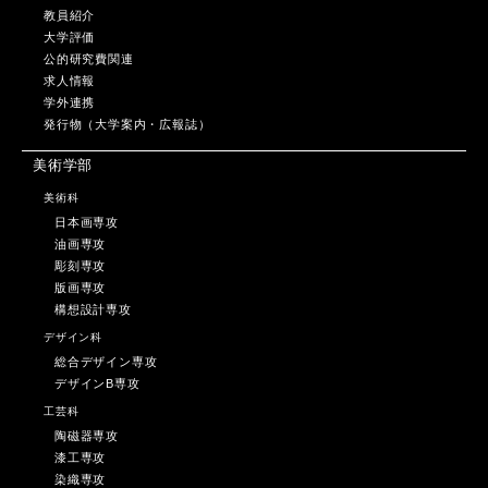
教員紹介
大学評価
公的研究費関連
求人情報
学外連携
発行物（大学案内・広報誌）
美術学部
美術科
日本画専攻
油画専攻
彫刻専攻
版画専攻
構想設計専攻
デザイン科
総合デザイン専攻
デザインB専攻
工芸科
陶磁器専攻
漆工専攻
染織専攻