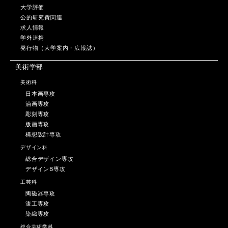
大学評価
公的研究費関連
求人情報
学外連携
発行物（大学案内・広報誌）
美術学部
美術科
日本画専攻
油画専攻
彫刻専攻
版画専攻
構想設計専攻
デザイン科
総合デザイン専攻
デザインB専攻
工芸科
陶磁器専攻
漆工専攻
染織専攻
総合芸術学科