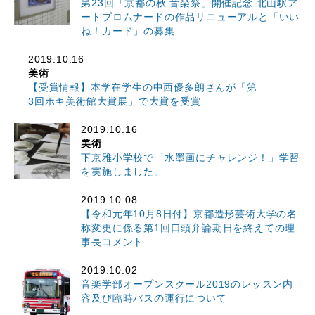
第23回「京都の秋 音楽祭」開催記念 北山駅ア
ートプロムナードの作品リニューアルと「いい
ね！カード」の募集
2019.10.16
美術
【受賞情報】本学在学生の中西優多朗さんが「第
3回ホキ美術館大賞展」で大賞を受賞
2019.10.16
美術
下京雅小学校で「水墨画にチャレンジ！」学習
を実施しました。
2019.10.08
【令和元年10月8日付】京都造形芸術大学の名
称変更に係る第1回口頭弁論期日を終えての理
事長コメント
2019.10.02
音楽学部オープンスクール2019のレッスン内
容及び臨時バスの運行について