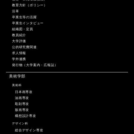
教育方針（ポリシー）
沿革
卒業生等の活躍
卒業生インタビュー
組織図・定員
教員紹介
大学評価
公的研究費関連
求人情報
学外連携
発行物（大学案内・広報誌）
美術学部
美術科
日本画専攻
油画専攻
彫刻専攻
版画専攻
構想設計専攻
デザイン科
総合デザイン専攻