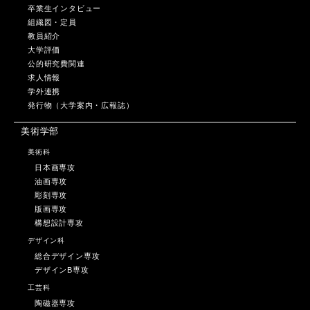
卒業生インタビュー
組織図・定員
教員紹介
大学評価
公的研究費関連
求人情報
学外連携
発行物（大学案内・広報誌）
美術学部
美術科
日本画専攻
油画専攻
彫刻専攻
版画専攻
構想設計専攻
デザイン科
総合デザイン専攻
デザインB専攻
工芸科
陶磁器専攻