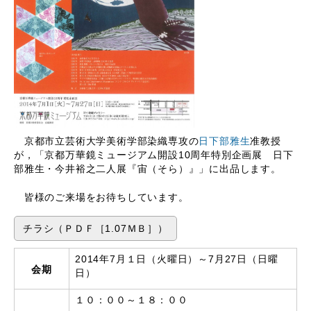
京都市立芸術大学美術学部染織専攻の
日下部雅生
准教授
が，「京都万華鏡ミュージアム開設10周年特別企画展 日下
部雅生・今井裕之二人展『宙（そら）』」に出品します。
皆様のご来場をお待ちしています。
チラシ（ＰＤＦ［1.07ＭＢ］）
2014年7月１日（火曜日）～7月27日（日曜
会期
日）
１０：００～１８：００