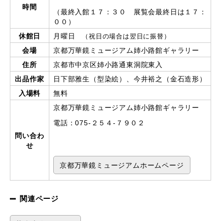
時間
（最終入館１７：３０ 展覧会最終日は１７：
００）
休館日
月曜日
（祝日の場合は翌日に振替）
会場
京都万華鏡ミュージアム姉小路館ギャラリー
住所
京都市中京区姉小路通東洞院東入
出品作家
日下部雅生（型染絵）、今井裕之（金石造形）
入場料
無料
京都万華鏡ミュージアム姉小路館ギャラリー
電話：075-２５４-７９０２
問い合わ
せ
京都万華鏡ミュージアムホームページ
関連ページ