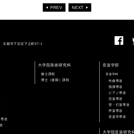
PREV
NEXT
01 京都市下京区下之町57-1
大学院美術研究科
音楽学部
修士課程
音楽学科
博士（後期）課程
作曲専攻
指揮専攻
ピアノ専攻
弦楽専攻
攻
管・打楽専攻
声楽専攻
音楽学専攻
ン専攻
攻
大学院音楽研究