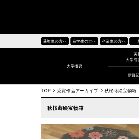
受験生の方へ
在学生の方へ
卒業生の方へ
一
美
大学院
大学概要
伊藤
TOP
受賞作品アーカイブ
秋桜蒔絵宝物箱
秋桜蒔絵宝物箱