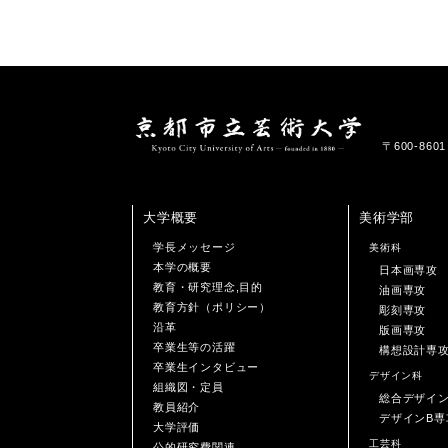
〒600-86
大学概要
美術学部
学長メッセージ
美術科
本学の概要
日本画専攻
教育・研究理念,目的
油画専攻
教育方針（ポリシー）
彫刻専攻
沿革
版画専攻
卒業生等の活躍
構想設計専
卒業生インタビュー
デザイン科
組織図・定員
総合デザイ
教員紹介
デザインB専
大学評価
工芸科
公的研究費関連