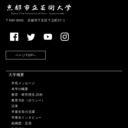
〒600-8601 京都市下京区下之町57-1
ページTOPへ
大学概要
学長メッセージ
本学の概要
教育・研究理念,目的
教育方針（ポリシー）
沿革
卒業生等の活躍
卒業生インタビュー
組織図・定員