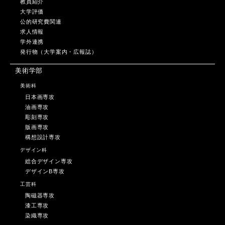
教員紹介
大学評価
公的研究費関連
求人情報
学外連携
発行物（大学案内・広報誌）
美術学部
美術科
日本画専攻
油画専攻
彫刻専攻
版画専攻
構想設計専攻
デザイン科
総合デザイン専攻
デザインB専攻
工芸科
陶磁器専攻
漆工専攻
染織専攻