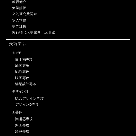
教員紹介
大学評価
公的研究費関連
求人情報
学外連携
発行物（大学案内・広報誌）
美術学部
美術科
日本画専攻
油画専攻
彫刻専攻
版画専攻
構想設計専攻
デザイン科
総合デザイン専攻
デザインB専攻
工芸科
陶磁器専攻
漆工専攻
染織専攻