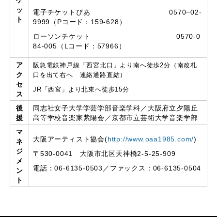
ケ
ッ
電子チケットぴあ 0570–02-
ト
9999（Pコード：159-628）
ローソンチケット 0570-0
84-005（Lコード：57966）
ア
阪急電鉄神戸線「西宮北口」より南へ徒歩2分（南改札
ク
口を出て右へ 連絡通路直結）
セ
JR「西宮」より北東へ徒歩15分
ス
後
同志社女子大学学芸学部音楽学科／大阪府立夕陽丘
援
高等学校音楽家紫陽会／京都市立芸術大学音楽学部
マ
大阪アーティスト協会(
http://www.oaa1985.com/
)
ネ
ジ
〒530-0041 大阪市北区天神橋2-5-25-909
メ
電話：06-6135-0503／ファックス：06-6135-0504
ン
ト