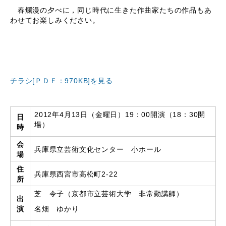
春爛漫の夕べに，同じ時代に生きた作曲家たちの作品もあ
わせてお楽しみください。
チラシ[ＰＤＦ：970KB]を見る
2012年4月13日（金曜日）19：00開演（18：30開
日
場）
時
会
兵庫県立芸術文化センター 小ホール
場
住
兵庫県西宮市高松町2-22
所
芝 令子（京都市立芸術大学 非常勤講師）
出
演
名畑 ゆかり