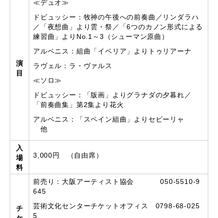
≪デュオ≫
ドビュッシー：牧神の午後への前奏曲／リンダラハ
／「夜想曲」より雲・祭／「6つのカノン形式による
練習曲」よりNo.1～3（シューマン原曲）
アルベニス：組曲「イベリア」よりトゥリアーナ
演
ラヴェル：ラ・ヴァルス
目
≪ソロ≫
ドビュッシー：「版画」よりグラナダの夕暮れ／
「前奏曲集」第2集より花火
アルベニス：「スペイン組曲」よりセビーリャ
他
入
3,000円 （自由席）
場
料
前売り：大阪アーティスト協会 050-5510-9
645
芸術文化センターチケットオフィス 0798-68-025
チ
5