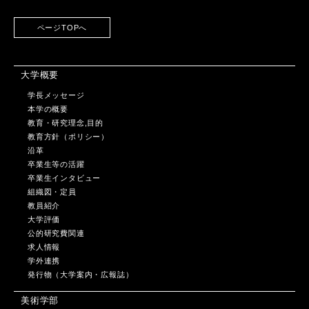
ページTOPへ
大学概要
学長メッセージ
本学の概要
教育・研究理念,目的
教育方針（ポリシー）
沿革
卒業生等の活躍
卒業生インタビュー
組織図・定員
教員紹介
大学評価
公的研究費関連
求人情報
学外連携
発行物（大学案内・広報誌）
美術学部