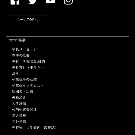
ページTOPへ
大学概要
学長メッセージ
本学の概要
教育・研究理念,目的
教育方針（ポリシー）
沿革
卒業生等の活躍
卒業生インタビュー
組織図・定員
教員紹介
大学評価
公的研究費関連
求人情報
学外連携
発行物（大学案内・広報誌）