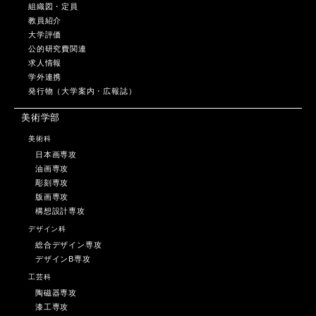
組織図・定員
教員紹介
大学評価
公的研究費関連
求人情報
学外連携
発行物（大学案内・広報誌）
美術学部
美術科
日本画専攻
油画専攻
彫刻専攻
版画専攻
構想設計専攻
デザイン科
総合デザイン専攻
デザインB専攻
工芸科
陶磁器専攻
漆工専攻