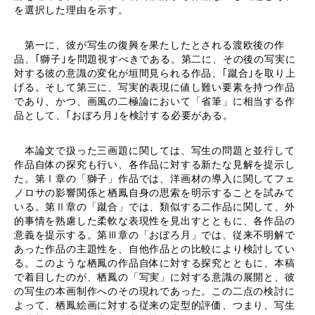
を選択した理由を示す。
第一に、彼が写生の復興を果たしたとされる渡欧後の作
品、｢獅子｣を問題視すべきである。第二に、その後の写実に
対する彼の意識の変化が垣間見られる作品、｢蹴合｣を取り上
げる。そして第三に、写実的表現に値し難い要素を持つ作品
であり、かつ、画風の二極論において「省筆」に相当する作
品として、｢おぼろ月｣を検討する必要がある。
本論文で扱った三画題に関しては、写生の問題と並行して
作品自体の探究も行い、各作品に対する新たな見解を提示し
た。第Ⅰ章の「獅子」作品では、洋画材の導入に関してフェ
ノロサの影響関係と栖鳳自身の思索を明示することを試みて
いる。第Ⅱ章の「蹴合」では、類似する二作品に関して、外
的事情を熟慮した柔軟な表現性を見出すとともに、各作品の
意義を提示する。第Ⅲ章の「おぼろ月」では、従来不明解で
あった作品の主題性を、自他作品との比較により検討してい
る。このような栖鳳の作品自体に対する探究とともに、本稿
で着目したのが、栖鳳の「写実」に対する意識の展開と、彼
の写生の本画制作へのその現れであった。この二点の検討に
よって、栖鳳絵画に対する従来の定型的評価、つまり、写生