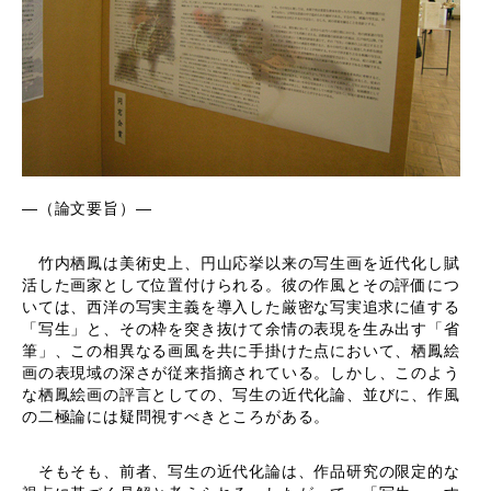
―（論文要旨）―
竹内栖鳳は美術史上、円山応挙以来の写生画を近代化し賦
活した画家として位置付けられる。彼の作風とその評価につ
いては、西洋の写実主義を導入した厳密な写実追求に値する
「写生」と、その枠を突き抜けて余情の表現を生み出す「省
筆」、この相異なる画風を共に手掛けた点において、栖鳳絵
画の表現域の深さが従来指摘されている。しかし、このよう
な栖鳳絵画の評言としての、写生の近代化論、並びに、作風
の二極論には疑問視すべきところがある。
そもそも、前者、写生の近代化論は、作品研究の限定的な