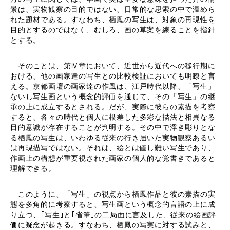
景は、実物観察の目的ではない、日常的な思索の中で温めら
れた題材である。すなわち、栖鳳の写生は、対象の再現性を
目的とするのではなく、むしろ、画の草案を練ることを指針
とする。
そのことは、第Ⅳ章において、近世から近代への移行期に
おける、他の画家達の写生との比較検証においても明瞭と言
える。京都画壇の画家達の作風は、江戸時代以降、「写生」
ないし写生画という概念的評価を通じて、その「写生」の継
承の上に成立するとされる。だが、実際に彼らの素描を考察
すると、各々の時代と個人に根差した多彩な描法と相異なる
目的意識が存在することが判明する。その中で浮き彫りとな
る栖鳳の写生は、いわゆる従来の行き届いた実物観察あるい
は再現描写ではない。それは、絵とは値し難い写生であり、
作画上の構想が重要視された画家の個人的な覚書きであると
理解できる。
このように、「写生」の視点から栖鳳作品と彼の素描の実
態を多角的に考察すると、写生画という概念的言語の上に成
り立つ、｢写生｣と｢省筆｣の二局面に言及した、従来の絵画評
価に疑念が起きる。すなわち、栖鳳の写実に対する試みと、