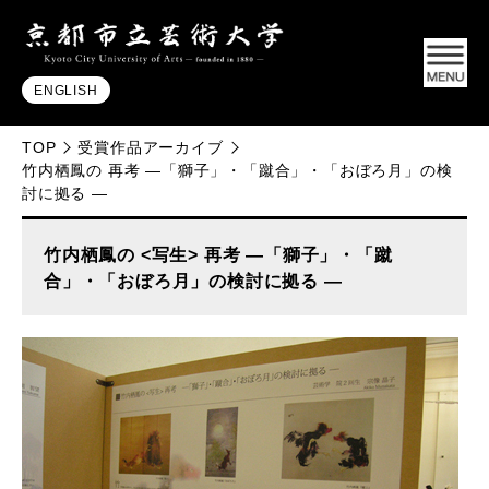
ENGLISH
TOP
受賞作品アーカイブ
竹内栖鳳の 再考 ―「獅子」・「蹴合」・「おぼろ月」の検
討に拠る ―
竹内栖鳳の <写生> 再考 ―「獅子」・「蹴
合」・「おぼろ月」の検討に拠る ―