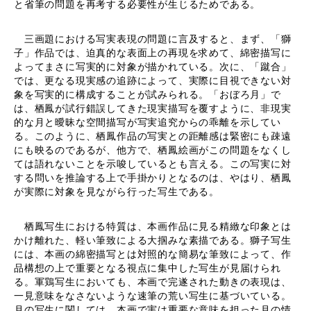
と省筆の問題を再考する必要性が生じるためである。
三画題における写実表現の問題に言及すると、まず、「獅
子」作品では、迫真的な表面上の再現を求めて、綿密描写に
よってまさに写実的に対象が描かれている。次に、「蹴合」
では、更なる現実感の追跡によって、実際に目視できない対
象を写実的に構成することが試みられる。「おぼろ月」で
は、栖鳳が試行錯誤してきた現実描写を覆すように、非現実
的な月と曖昧な空間描写が写実追究からの乖離を示してい
る。このように、栖鳳作品の写実との距離感は緊密にも疎遠
にも映るのであるが、他方で、栖鳳絵画がこの問題をなくし
ては語れないことを示唆しているとも言える。この写実に対
する問いを推論する上で手掛かりとなるのは、やはり、栖鳳
が実際に対象を見ながら行った写生である。
栖鳳写生における特質は、本画作品に見る精緻な印象とは
かけ離れた、軽い筆致による大掴みな素描である。獅子写生
には、本画の綿密描写とは対照的な簡易な筆致によって、作
品構想の上で重要となる視点に集中した写生が見届けられ
る。軍鶏写生においても、本画で完遂された動きの表現は、
一見意味をなさないような速筆の荒い写生に基づいている。
月の写生に関しては、本画で実は重要な意味を担った月の情