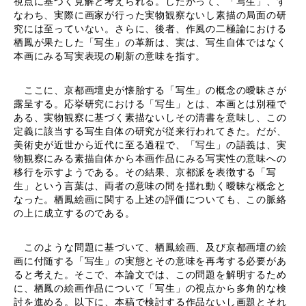
視点に基づく見解と考えられる。したがって、「写生」、す
なわち、実際に画家が行った実物観察ないし素描の局面の研
究には至っていない。さらに、後者、作風の二極論における
栖鳳が果たした「写生」の革新は、実は、写生自体ではなく
本画にみる写実表現の刷新の意味を指す。
ここに、京都画壇史が懐胎する「写生」の概念の曖昧さが
露呈する。応挙研究における「写生」とは、本画とは別種で
ある、実物観察に基づく素描ないしその清書を意味し、この
定義に該当する写生自体の研究が従来行われてきた。だが、
美術史が近世から近代に至る過程で、「写生」の語義は、実
物観察にみる素描自体から本画作品にみる写実性の意味への
移行を示すようである。その結果、京都派を表徴する「写
生」という言葉は、両者の意味の間を揺れ動く曖昧な概念と
なった。栖鳳絵画に関する上述の評価についても、この脈絡
の上に成立するのである。
このような問題に基づいて、栖鳳絵画、及び京都画壇の絵
画に付随する「写生」の実態とその意味を再考する必要があ
ると考えた。そこで、本論文では、この問題を解明するため
に、栖鳳の絵画作品について「写生」の視点から多角的な検
討を進める。以下に、本稿で検討する作品ないし画題とそれ