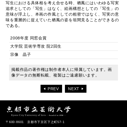
写生における具体相を考え合せる時、栖鳳にはいわゆる写実
追求としての「写生」はなく、絵画構想としての「写生」の
意味が浮上し、本画の作風としての粗密ではなく、写実の意
味を重層的に捉えていた栖鳳の姿を垣間見ることができるの
である。
2008年度 同窓会賞
大学院 芸術学専攻 院2回生
宗像 晶子
掲載作品の著作権は制作者本人に帰属しています。画
像データの無断転載、複製はご遠慮願います。
PREV
NEXT
〒600-8601 京都市下京区下之町57-1