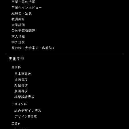
卒業生等の活躍
卒業生インタビュー
組織図・定員
教員紹介
大学評価
公的研究費関連
求人情報
学外連携
発行物（大学案内・広報誌）
美術学部
美術科
日本画専攻
油画専攻
彫刻専攻
版画専攻
構想設計専攻
デザイン科
総合デザイン専攻
デザインB専攻
工芸科