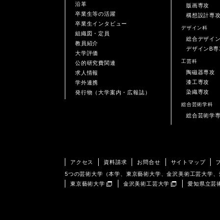
沿革
版画専攻
卒業生等の活躍
構想設計専
卒業生インタビュー
デザイン科
組織図・定員
総合デザイ
教員紹介
デザインB専
大学評価
工芸科
公的研究費関連
陶磁器専攻
求人情報
漆工専攻
学外連携
染織専攻
発行物（大学案内・広報誌）
総合芸術学科
総合芸術学
アクセス
資料請求
お問合せ
サイトマップ
5つの芸術大学（本学、東京藝術大学、金沢美術工芸大学
東京藝術大学
金沢美術工芸大学
愛知県立芸