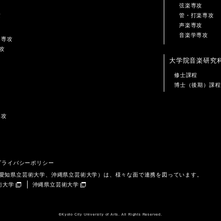
弦楽専攻
攻
管・打楽専攻
声楽専攻
音楽学専攻
ン専攻
攻
大学院音楽研究
修士課程
博士（後期）課程
専攻
プライバシーポリシー
、愛知県立芸術大学、沖縄県立芸術大学）は、様々な面で連携を図っています。
術大学
沖縄県立芸術大学
©️Kyoto City University of Arts. All Rights Reserved.