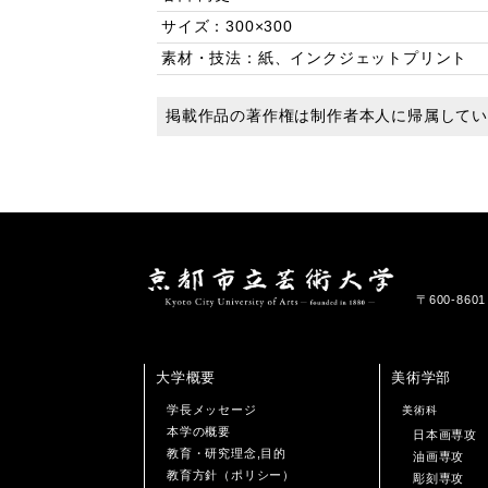
サイズ：300×300
素材・技法：紙、インクジェットプリント
掲載作品の著作権は制作者本人に帰属して
〒600-86
大学概要
美術学部
学長メッセージ
美術科
本学の概要
日本画専攻
教育・研究理念,目的
油画専攻
教育方針（ポリシー）
彫刻専攻