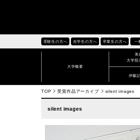
受験生の方へ
在学生の方へ
卒業生の方へ
一
美
大学院
大学概要
伊藤
TOP
受賞作品アーカイブ
silent images
silent images