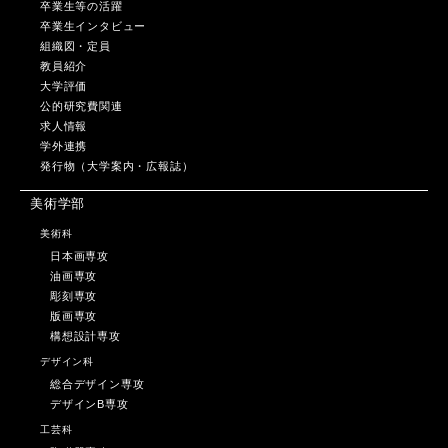
卒業生等の活躍
卒業生インタビュー
組織図・定員
教員紹介
大学評価
公的研究費関連
求人情報
学外連携
発行物（大学案内・広報誌）
美術学部
美術科
日本画専攻
油画専攻
彫刻専攻
版画専攻
構想設計専攻
デザイン科
総合デザイン専攻
デザインB専攻
工芸科